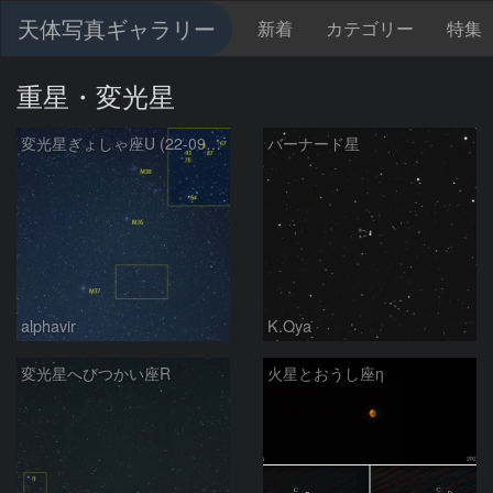
天体写真ギャラリー
新着
カテゴリー
特集
重星・変光星
変光星ぎょしゃ座U (22-09-08)
バーナード星
alphavir
K.Oya
変光星へびつかい座R
火星とおうし座η