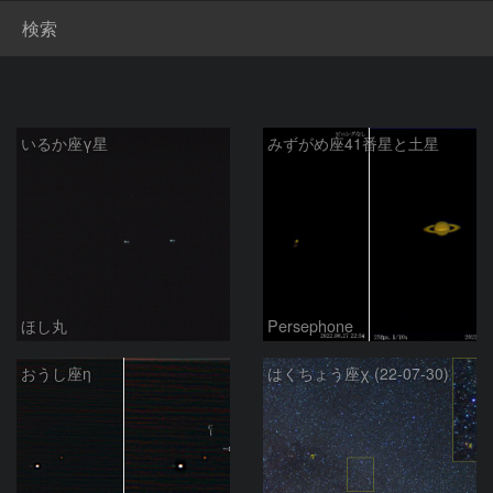
検索
いるか座γ星
みずがめ座41番星と土星
ほし丸
Persephone
おうし座η
はくちょう座χ (22-07-30)