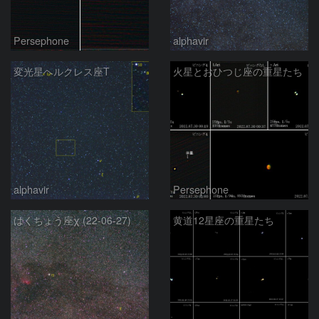
Persephone
alphavir
変光星ヘルクレス座T
火星とおひつじ座の重星たち
alphavir
Persephone
はくちょう座χ (22-06-27)
黄道12星座の重星たち