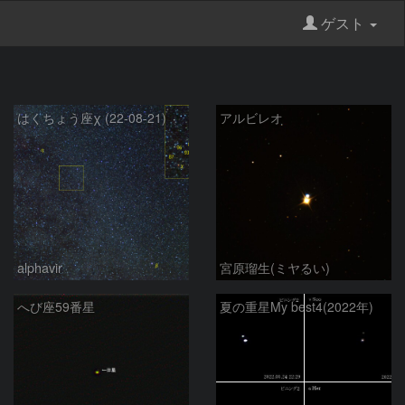
ゲスト
はくちょう座χ (22-08-21)
アルビレオ
alphavir
宮原瑠生(ミヤるい)
へび座59番星
夏の重星My best4(2022年)