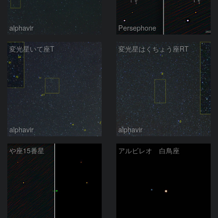
alphavir
Persephone
変光星いて座T
変光星はくちょう座RT
alphavir
alphavir
や座15番星
アルビレオ 白鳥座