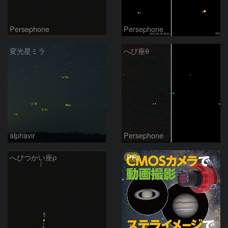
Persephone
Persephone
変光星ミラ
へび座θ
alphavir
Persephone
PR
へびつかい座ρ