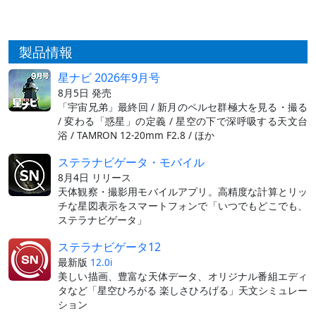
製品情報
星ナビ 2026年9月号
8月5日 発売
「宇宙兄弟」最終回 / 新月のペルセ群極大を見る・撮る
/ 変わる「惑星」の定義 / 星空の下で深呼吸する天文台
浴 / TAMRON 12-20mm F2.8 / ほか
ステラナビゲータ・モバイル
8月4日 リリース
天体観察・撮影用モバイルアプリ。高精度な計算とリッ
チな星図表示をスマートフォンで「いつでもどこでも、
ステラナビゲータ」
ステラナビゲータ12
最新版
12.0i
美しい描画、豊富な天体データ、オリジナル番組エディ
タなど「星空ひろがる 楽しさひろげる」天文シミュレー
ション