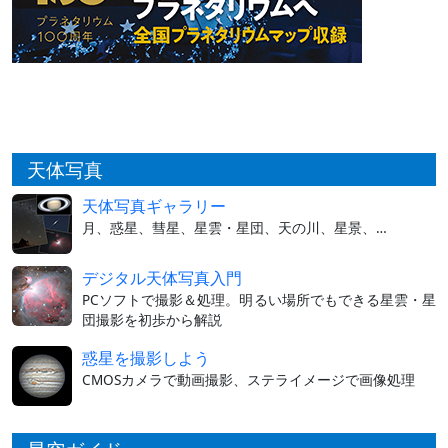
天体写真
天体写真ギャラリー
月、惑星、彗星、星雲・星団、天の川、星景、…
デジタル天体写真入門
PCソフトで撮影＆処理。明るい場所でもできる星雲・星
団撮影を初歩から解説
惑星を撮影しよう
CMOSカメラで動画撮影、ステライメージで画像処理