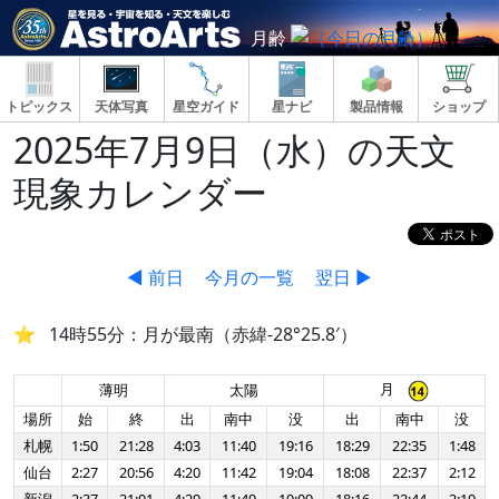
月齢
トピックス
天体写真
星空ガイド
星ナビ
製品情報
ショップ
2025年7月9日（水）の天文
現象カレンダー
◀ 前日
今月の一覧
翌日 ▶
14時55分：月が最南（赤緯-28°25.8′）
月
薄明
太陽
場所
始
終
出
南中
没
出
南中
没
札幌
1:50
21:28
4:03
11:40
19:16
18:29
22:35
1:48
仙台
2:27
20:56
4:20
11:42
19:04
18:08
22:37
2:12