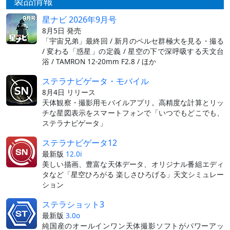
製品情報
星ナビ 2026年9月号
8月5日 発売
「宇宙兄弟」最終回 / 新月のペルセ群極大を見る・撮る
/ 変わる「惑星」の定義 / 星空の下で深呼吸する天文台
浴 / TAMRON 12-20mm F2.8 / ほか
ステラナビゲータ・モバイル
8月4日 リリース
天体観察・撮影用モバイルアプリ。高精度な計算とリッ
チな星図表示をスマートフォンで「いつでもどこでも、
ステラナビゲータ」
ステラナビゲータ12
最新版
12.0i
美しい描画、豊富な天体データ、オリジナル番組エディ
タなど「星空ひろがる 楽しさひろげる」天文シミュレー
ション
ステラショット3
最新版
3.0o
純国産のオールインワン天体撮影ソフトがパワーアッ