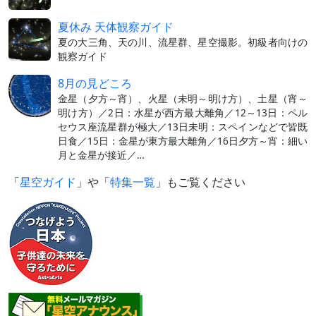
夏休み 天体観察ガイド
夏の大三角、天の川、流星群、星空撮影。初級者向けの
観察ガイド
8月の見どころ
金星（夕方～宵）、火星（未明～明け方）、土星（宵～
明け方）／2日：水星が西方最大離角／12～13日：ペル
セウス座流星群が極大／13日未明：スペインなどで皆既
日食／15日：金星が東方最大離角／16日夕方～宵：細い
月と金星が接近／…
「
星空ガイド
」や「
特集一覧
」もご覧ください