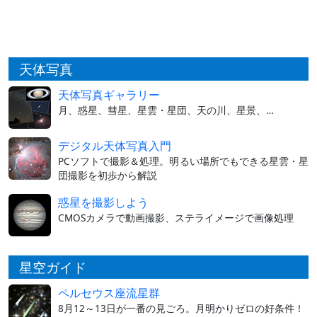
天体写真
天体写真ギャラリー
月、惑星、彗星、星雲・星団、天の川、星景、…
デジタル天体写真入門
PCソフトで撮影＆処理。明るい場所でもできる星雲・星
団撮影を初歩から解説
惑星を撮影しよう
CMOSカメラで動画撮影、ステライメージで画像処理
星空ガイド
ペルセウス座流星群
8月12～13日が一番の見ごろ。月明かりゼロの好条件！