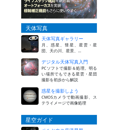
天体写真
天体写真ギャラリー
月、惑星、彗星、星雲・星
団、天の川、星景、…
デジタル天体写真入門
PCソフトで撮影＆処理。明る
い場所でもできる星雲・星団
撮影を初歩から解説
惑星を撮影しよう
CMOSカメラで動画撮影、ス
テライメージで画像処理
星空ガイド