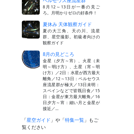
ペルセウス座流星群
8月12～13日が一番の見ご
ろ。月明かりゼロの好条件！
夏休み 天体観察ガイド
夏の大三角、天の川、流星
群、星空撮影。初級者向けの
観察ガイド
8月の見どころ
金星（夕方～宵）、火星（未
明～明け方）、土星（宵～明
け方）／2日：水星が西方最大
離角／12～13日：ペルセウス
座流星群が極大／13日未明：
スペインなどで皆既日食／15
日：金星が東方最大離角／16
日夕方～宵：細い月と金星が
接近／…
「
星空ガイド
」や「
特集一覧
」もご
覧ください