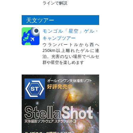
ラインで解説
天文ツアー
モンゴル「星空」ゲル・
キャンプツアー
ウランバートルから西へ
250km以上離れたゲルに連
泊。光害のない場所でペルセ
群や星空を楽しめます