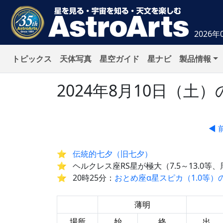
2026年
トピックス
天体写真
星空ガイド
星ナビ
製品情報
2024年8月10日（
◀ 
伝統的七夕（旧七夕）
ヘルクレス座RS星が極大（7.5～13.0等、
20時25分：
おとめ座α星スピカ（1.0等）
薄明
場所
始
終
出