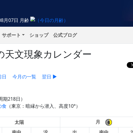
08月07日
月齢
サポート
ショップ
公式ブログ
土）の天文現象カレンダー
前日
今月の一覧
翌日 ▶
周期218日）
の食
（東京：暗縁から潜入、高度10°）
月
太陽
南中
没
出
南中