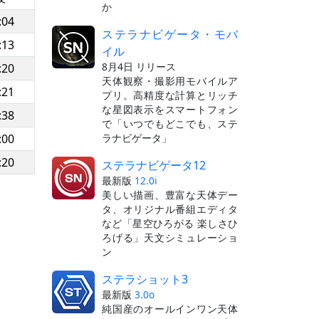
か
:04
ステラナビゲータ・モバ
:13
イル
8月4日 リリース
:20
天体観察・撮影用モバイルア
:21
プリ。高精度な計算とリッチ
な星図表示をスマートフォン
:38
で「いつでもどこでも、ステ
ラナビゲータ」
:00
:20
ステラナビゲータ12
最新版
12.0i
美しい描画、豊富な天体デー
タ、オリジナル番組エディタ
など「星空ひろがる 楽しさひ
ろげる」天文シミュレーショ
ン
ステラショット3
最新版
3.0o
純国産のオールインワン天体