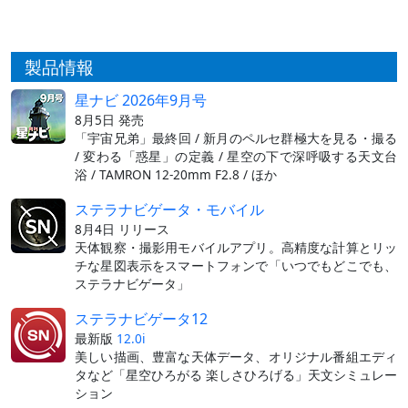
製品情報
星ナビ 2026年9月号
8月5日 発売
「宇宙兄弟」最終回 / 新月のペルセ群極大を見る・撮る
/ 変わる「惑星」の定義 / 星空の下で深呼吸する天文台
浴 / TAMRON 12-20mm F2.8 / ほか
ステラナビゲータ・モバイル
8月4日 リリース
天体観察・撮影用モバイルアプリ。高精度な計算とリッ
チな星図表示をスマートフォンで「いつでもどこでも、
ステラナビゲータ」
ステラナビゲータ12
最新版
12.0i
美しい描画、豊富な天体データ、オリジナル番組エディ
タなど「星空ひろがる 楽しさひろげる」天文シミュレー
ション