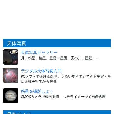
天体写真
天体写真ギャラリー
月、惑星、彗星、星雲・星団、天の川、星景、…
デジタル天体写真入門
PCソフトで撮影＆処理。明るい場所でもできる星雲・星
団撮影を初歩から解説
惑星を撮影しよう
CMOSカメラで動画撮影、ステライメージで画像処理