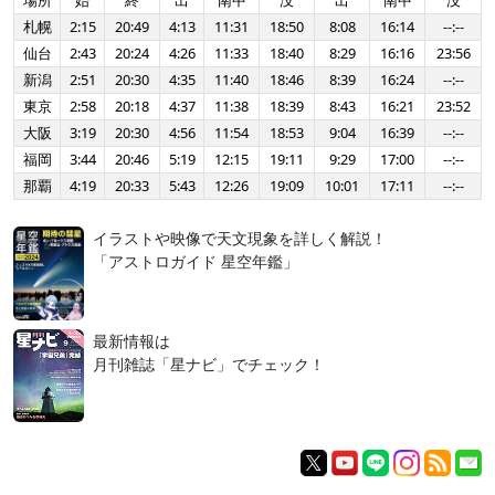
場所
始
終
出
南中
没
出
南中
没
札幌
2:15
20:49
4:13
11:31
18:50
8:08
16:14
--:--
仙台
2:43
20:24
4:26
11:33
18:40
8:29
16:16
23:56
新潟
2:51
20:30
4:35
11:40
18:46
8:39
16:24
--:--
東京
2:58
20:18
4:37
11:38
18:39
8:43
16:21
23:52
大阪
3:19
20:30
4:56
11:54
18:53
9:04
16:39
--:--
福岡
3:44
20:46
5:19
12:15
19:11
9:29
17:00
--:--
那覇
4:19
20:33
5:43
12:26
19:09
10:01
17:11
--:--
イラストや映像で天文現象を詳しく解説！
「アストロガイド 星空年鑑」
最新情報は
月刊雑誌「星ナビ」でチェック！