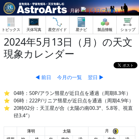
月齢
トピックス
天体写真
星空ガイド
星ナビ
製品情報
ショップ
2024年5月13日（月）の天文
現象カレンダー
◀ 前日
今月の一覧
翌日 ▶
04時：50P/アラン彗星が近日点を通過（周期8.3年）
06時：222P/リニア彗星が近日点を通過（周期4.9年）
20時02分：天王星が合（太陽の南00.3°、5.8等、視直
径3.4″）
月
薄明
太陽