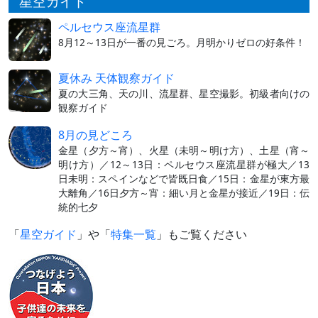
星空ガイド
ペルセウス座流星群
8月12～13日が一番の見ごろ。月明かりゼロの好条件！
夏休み 天体観察ガイド
夏の大三角、天の川、流星群、星空撮影。初級者向けの
観察ガイド
8月の見どころ
金星（夕方～宵）、火星（未明～明け方）、土星（宵～
明け方）／12～13日：ペルセウス座流星群が極大／13
日未明：スペインなどで皆既日食／15日：金星が東方最
大離角／16日夕方～宵：細い月と金星が接近／19日：伝
統的七夕
「
星空ガイド
」や「
特集一覧
」もご覧ください