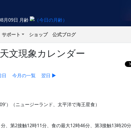
08月09日
月齢
サポート
ショップ
公式ブログ
）の天文現象カレンダー
前日
今月の一覧
翌日 ▶
°09′）（ニュージーランド、太平洋で海王星食）
1分、第2接触12時11分、食の最大12時46分、第3接触13時20