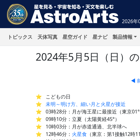
2026年
トピックス
天体写真
星空ガイド
星ナビ
製品情報
2024年5月5日（日
◀ 
こどもの日
未明～明け方、細い月と火星が接近
03時28分：月が海王星に最接近（東京01
09時10分：立夏（太陽黄経45°）
10時03分：月が赤道通過、北半球へ
12時46分：
火星食
（東京：第1接触12時1