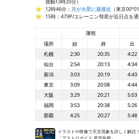
接触13時20分）
12時46分：
月が火星に最接近
（東京00°
15時：479P/エレーニン彗星が近日点を通
薄明
場所
始
終
出
札幌
2:30
20:35
4:22
仙台
2:54
20:13
4:34
新潟
3:03
20:19
4:43
東京
3:09
20:08
4:44
大阪
3:29
20:21
5:03
福岡
3:53
20:38
5:26
那覇
4:25
20:27
5:48
イラストや映像で天文現象を詳しく解説
「アストロガイド 星空年鑑」