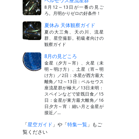
ペルセウス座流星群
8月12～13日が一番の見ご
ろ。月明かりゼロの好条件！
夏休み 天体観察ガイド
夏の大三角、天の川、流星
群、星空撮影。初級者向けの
観察ガイド
8月の見どころ
金星（夕方～宵）、火星（未
明～明け方）、土星（宵～明
け方）／2日：水星が西方最大
離角／12～13日：ペルセウス
座流星群が極大／13日未明：
スペインなどで皆既日食／15
日：金星が東方最大離角／16
日夕方～宵：細い月と金星が
接近／…
「
星空ガイド
」や「
特集一覧
」もご
覧ください