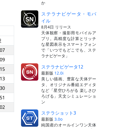
か
ステラナビゲータ・モバ
イル
8月4日 リリース
天体観察・撮影用モバイルア
プリ。高精度な計算とリッチ
没
な星図表示をスマートフォン
:07
で「いつでもどこでも、ステ
ラナビゲータ」
:09
ステラナビゲータ12
:15
最新版
12.0i
:13
美しい描画、豊富な天体デー
タ、オリジナル番組エディタ
:30
など「星空ひろがる 楽しさひ
ろげる」天文シミュレーショ
:51
ン
:02
ステラショット3
最新版
3.0o
純国産のオールインワン天体