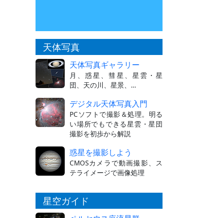
天体写真
天体写真ギャラリー
月、惑星、彗星、星雲・星
団、天の川、星景、…
デジタル天体写真入門
PCソフトで撮影＆処理。明る
い場所でもできる星雲・星団
撮影を初歩から解説
惑星を撮影しよう
CMOSカメラで動画撮影、ス
テライメージで画像処理
星空ガイド