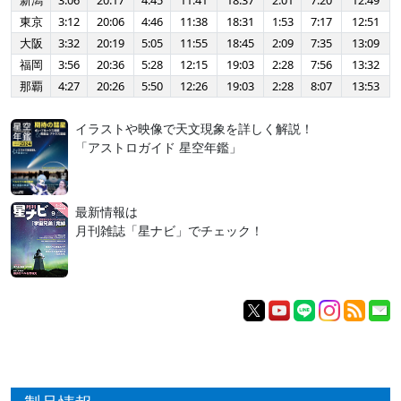
新潟
3:06
20:17
4:45
11:41
18:37
2:01
7:20
12:49
東京
3:12
20:06
4:46
11:38
18:31
1:53
7:17
12:51
大阪
3:32
20:19
5:05
11:55
18:45
2:09
7:35
13:09
福岡
3:56
20:36
5:28
12:15
19:03
2:28
7:56
13:32
那覇
4:27
20:26
5:50
12:26
19:03
2:28
8:07
13:53
イラストや映像で天文現象を詳しく解説！
「アストロガイド 星空年鑑」
最新情報は
月刊雑誌「星ナビ」でチェック！