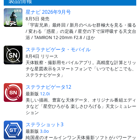
製品情報
星ナビ 2026年9月号
8月5日 発売
「宇宙兄弟」最終回 / 新月のペルセ群極大を見る・撮る
/ 変わる「惑星」の定義 / 星空の下で深呼吸する天文台
浴 / TAMRON 12-20mm F2.8 / ほか
ステラナビゲータ・モバイル
8月4日 リリース
天体観察・撮影用モバイルアプリ。高精度な計算とリッ
チな星図表示をスマートフォンで「いつでもどこでも、
ステラナビゲータ」
ステラナビゲータ12
最新版
12.0i
美しい描画、豊富な天体データ、オリジナル番組エディ
タなど「星空ひろがる 楽しさひろげる」天文シミュレー
ション
ステラショット3
最新版
3.0o
純国産のオールインワン天体撮影ソフトがパワーアッ