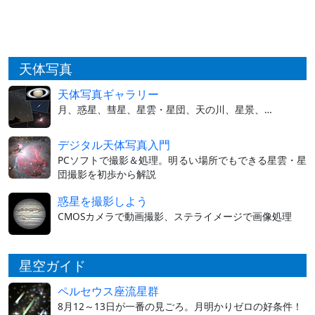
天体写真
天体写真ギャラリー
月、惑星、彗星、星雲・星団、天の川、星景、…
デジタル天体写真入門
PCソフトで撮影＆処理。明るい場所でもできる星雲・星
団撮影を初歩から解説
惑星を撮影しよう
CMOSカメラで動画撮影、ステライメージで画像処理
星空ガイド
ペルセウス座流星群
8月12～13日が一番の見ごろ。月明かりゼロの好条件！