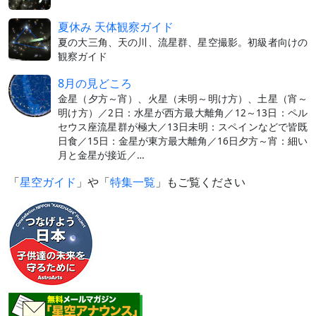
夏休み 天体観察ガイド
夏の大三角、天の川、流星群、星空撮影。初級者向けの
観察ガイド
8月の見どころ
金星（夕方～宵）、火星（未明～明け方）、土星（宵～
明け方）／2日：水星が西方最大離角／12～13日：ペル
セウス座流星群が極大／13日未明：スペインなどで皆既
日食／15日：金星が東方最大離角／16日夕方～宵：細い
月と金星が接近／…
「
星空ガイド
」や「
特集一覧
」もご覧ください