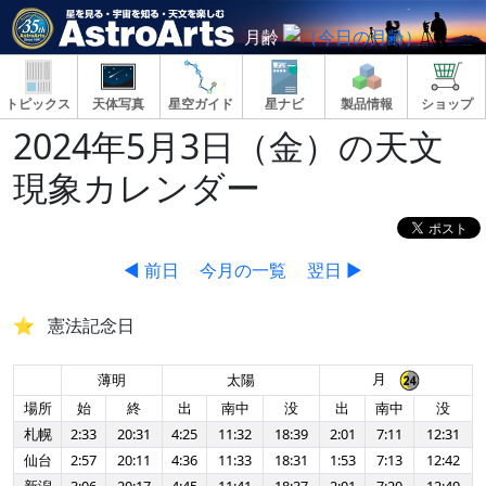
月齢
トピックス
天体写真
星空ガイド
星ナビ
製品情報
ショップ
2024年5月3日（金）の天文
現象カレンダー
◀ 前日
今月の一覧
翌日 ▶
憲法記念日
月
薄明
太陽
場所
始
終
出
南中
没
出
南中
没
札幌
2:33
20:31
4:25
11:32
18:39
2:01
7:11
12:31
仙台
2:57
20:11
4:36
11:33
18:31
1:53
7:13
12:42