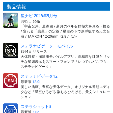
製品情報
星ナビ 2026年9月号
8月5日 発売
「宇宙兄弟」最終回 / 新月のペルセ群極大を見る・撮る
/ 変わる「惑星」の定義 / 星空の下で深呼吸する天文台
浴 / TAMRON 12-20mm F2.8 / ほか
ステラナビゲータ・モバイル
8月4日 リリース
天体観察・撮影用モバイルアプリ。高精度な計算とリッ
チな星図表示をスマートフォンで「いつでもどこでも、
ステラナビゲータ」
ステラナビゲータ12
最新版
12.0i
美しい描画、豊富な天体データ、オリジナル番組エディ
タなど「星空ひろがる 楽しさひろげる」天文シミュレー
ション
ステラショット3
最新版
3.0o