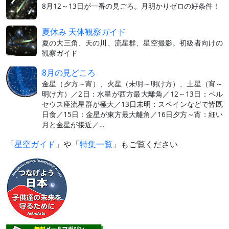
8月12～13日が一番の見ごろ。月明かりゼロの好条件！
夏休み 天体観察ガイド
夏の大三角、天の川、流星群、星空撮影。初級者向けの
観察ガイド
8月の見どころ
金星（夕方～宵）、火星（未明～明け方）、土星（宵～
明け方）／2日：水星が西方最大離角／12～13日：ペル
セウス座流星群が極大／13日未明：スペインなどで皆既
日食／15日：金星が東方最大離角／16日夕方～宵：細い
月と金星が接近／…
「
星空ガイド
」や「
特集一覧
」もご覧ください