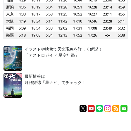
仙台
4:29
18:11
5:56
11:20
16:44
16:19
23:06
4:53
新潟
4:36
18:19
6:04
11:28
16:51
16:28
23:14
4:59
東京
4:33
18:17
5:58
11:25
16:52
16:27
23:11
4:55
大阪
4:49
18:34
6:14
11:42
17:10
16:46
23:28
5:11
福岡
5:09
18:54
6:33
12:02
17:31
17:08
23:49
5:32
那覇
5:18
19:08
6:34
12:13
17:52
17:26
--:--
5:38
イラストや映像で天文現象を詳しく解説！
「アストロガイド 星空年鑑」
最新情報は
月刊雑誌「星ナビ」でチェック！