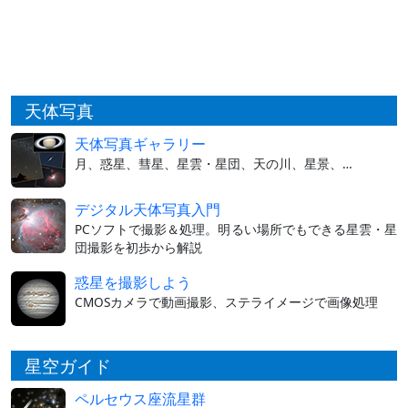
天体写真
天体写真ギャラリー
月、惑星、彗星、星雲・星団、天の川、星景、…
デジタル天体写真入門
PCソフトで撮影＆処理。明るい場所でもできる星雲・星
団撮影を初歩から解説
惑星を撮影しよう
CMOSカメラで動画撮影、ステライメージで画像処理
星空ガイド
ペルセウス座流星群