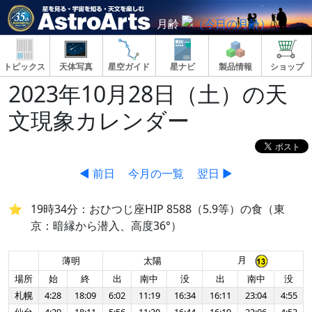
月齢
トピックス
天体写真
星空ガイド
星ナビ
製品情報
ショップ
2023年10月28日（土）の天
文現象カレンダー
◀ 前日
今月の一覧
翌日 ▶
19時34分：おひつじ座HIP 8588（5.9等）の食（東
京：暗縁から潜入、高度36°）
月
薄明
太陽
場所
始
終
出
南中
没
出
南中
没
札幌
4:28
18:09
6:02
11:19
16:34
16:11
23:04
4:55