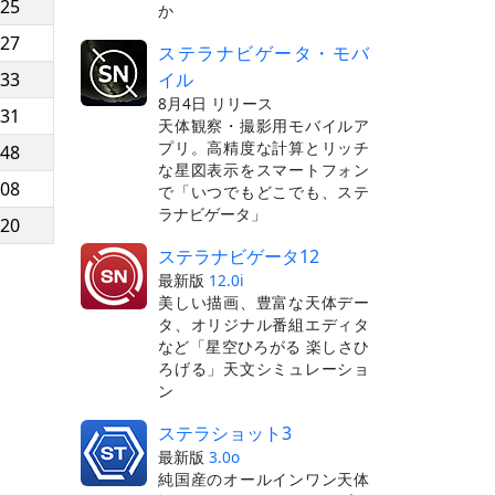
:25
か
:27
ステラナビゲータ・モバ
イル
:33
8月4日 リリース
:31
天体観察・撮影用モバイルア
プリ。高精度な計算とリッチ
:48
な星図表示をスマートフォン
:08
で「いつでもどこでも、ステ
ラナビゲータ」
:20
ステラナビゲータ12
最新版
12.0i
美しい描画、豊富な天体デー
タ、オリジナル番組エディタ
など「星空ひろがる 楽しさひ
ろげる」天文シミュレーショ
ン
ステラショット3
最新版
3.0o
純国産のオールインワン天体