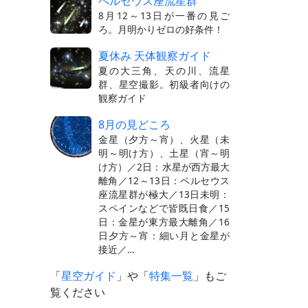
ペルセウス座流星群
8月12～13日が一番の見ご
ろ。月明かりゼロの好条件！
夏休み 天体観察ガイド
夏の大三角、天の川、流星
群、星空撮影。初級者向けの
観察ガイド
8月の見どころ
金星（夕方～宵）、火星（未
明～明け方）、土星（宵～明
け方）／2日：水星が西方最大
離角／12～13日：ペルセウス
座流星群が極大／13日未明：
スペインなどで皆既日食／15
日：金星が東方最大離角／16
日夕方～宵：細い月と金星が
接近／…
「
星空ガイド
」や「
特集一覧
」もご
覧ください