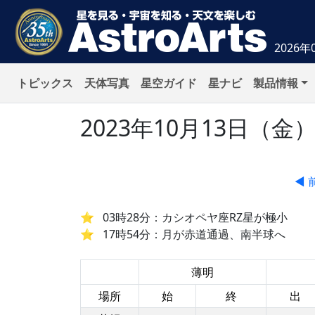
2026年
トピックス
天体写真
星空ガイド
星ナビ
製品情報
2023年10月13日（
◀ 
03時28分：カシオペヤ座RZ星が極小
17時54分：月が赤道通過、南半球へ
薄明
場所
始
終
出