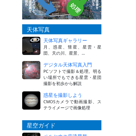
天体写真
天体写真ギャラリー
月、惑星、彗星、星雲・星
団、天の川、星景、…
デジタル天体写真入門
PCソフトで撮影＆処理。明る
い場所でもできる星雲・星団
撮影を初歩から解説
惑星を撮影しよう
CMOSカメラで動画撮影、ス
テライメージで画像処理
星空ガイド