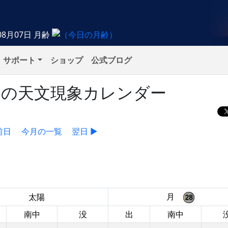
08月07日
月齢
サポート
ショップ
公式ブログ
金）の天文現象カレンダー
前日
今月の一覧
翌日 ▶
月
太陽
南中
没
出
南中