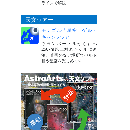
ラインで解説
天文ツアー
モンゴル「星空」ゲル・
キャンプツアー
ウランバートルから西へ
250km以上離れたゲルに連
泊。光害のない場所でペルセ
群や星空を楽しめます