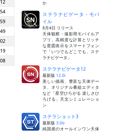
:12
か
:54
ステラナビゲータ・モバ
イル
:59
8月4日 リリース
:49
天体観察・撮影用モバイルア
プリ。高精度な計算とリッチ
:02
な星図表示をスマートフォン
:19
で「いつでもどこでも、ステ
ラナビゲータ」
:08
ステラナビゲータ12
最新版
12.0i
美しい描画、豊富な天体デー
タ、オリジナル番組エディタ
など「星空ひろがる 楽しさひ
ろげる」天文シミュレーショ
ン
ステラショット3
最新版
3.0o
純国産のオールインワン天体