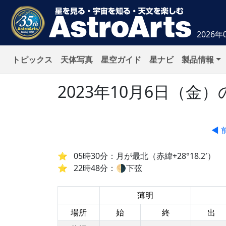
2026年
トピックス
天体写真
星空ガイド
星ナビ
製品情報
2023年10月6日（
◀ 
05時30分：月が最北（赤緯+28°18.2′）
22時48分：🌗下弦
薄明
場所
始
終
出