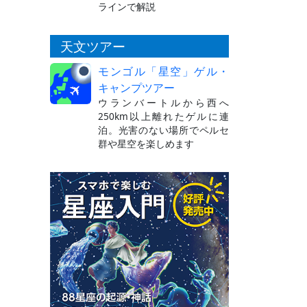
ラインで解説
天文ツアー
モンゴル「星空」ゲル・
キャンプツアー
ウランバートルから西へ
250km以上離れたゲルに連
泊。光害のない場所でペルセ
群や星空を楽しめます