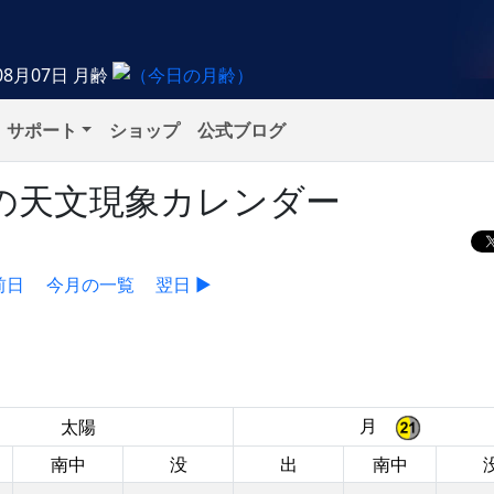
08月07日
月齢
サポート
ショップ
公式ブログ
金）の天文現象カレンダー
前日
今月の一覧
翌日 ▶
月
太陽
南中
没
出
南中