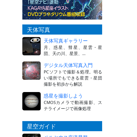
天体写真
天体写真ギャラリー
月、惑星、彗星、星雲・星
団、天の川、星景、…
デジタル天体写真入門
PCソフトで撮影＆処理。明る
い場所でもできる星雲・星団
撮影を初歩から解説
惑星を撮影しよう
CMOSカメラで動画撮影、ス
テライメージで画像処理
星空ガイド