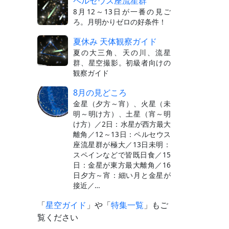
ペルセウス座流星群
8月12～13日が一番の見ご
ろ。月明かりゼロの好条件！
夏休み 天体観察ガイド
夏の大三角、天の川、流星
群、星空撮影。初級者向けの
観察ガイド
8月の見どころ
金星（夕方～宵）、火星（未
明～明け方）、土星（宵～明
け方）／2日：水星が西方最大
離角／12～13日：ペルセウス
座流星群が極大／13日未明：
スペインなどで皆既日食／15
日：金星が東方最大離角／16
日夕方～宵：細い月と金星が
接近／…
「
星空ガイド
」や「
特集一覧
」もご
覧ください