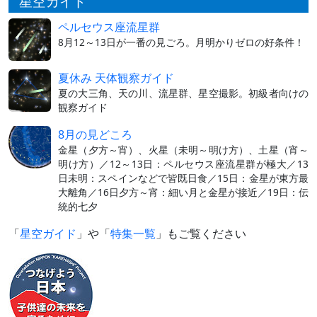
星空ガイド
ペルセウス座流星群
8月12～13日が一番の見ごろ。月明かりゼロの好条件！
夏休み 天体観察ガイド
夏の大三角、天の川、流星群、星空撮影。初級者向けの
観察ガイド
8月の見どころ
金星（夕方～宵）、火星（未明～明け方）、土星（宵～
明け方）／12～13日：ペルセウス座流星群が極大／13
日未明：スペインなどで皆既日食／15日：金星が東方最
大離角／16日夕方～宵：細い月と金星が接近／19日：伝
統的七夕
「
星空ガイド
」や「
特集一覧
」もご覧ください