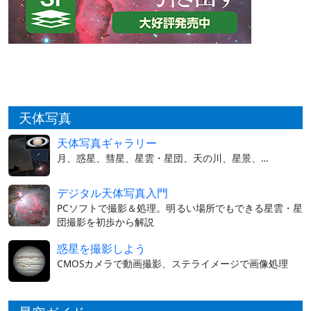
天体写真
天体写真ギャラリー
月、惑星、彗星、星雲・星団、天の川、星景、…
デジタル天体写真入門
PCソフトで撮影＆処理。明るい場所でもできる星雲・星
団撮影を初歩から解説
惑星を撮影しよう
CMOSカメラで動画撮影、ステライメージで画像処理