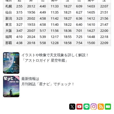
場所
始
終
出
南中
没
出
南中
没
札幌
2:55
20:12
4:40
11:33
18:27
6:09
14:03
22:07
仙台
3:15
19:56
4:49
11:35
18:21
6:27
14:05
21:51
新潟
3:23
20:02
4:58
11:42
18:27
6:36
14:12
21:56
東京
3:27
19:53
4:58
11:40
18:22
6:40
14:10
21:47
大阪
3:47
20:07
5:17
11:56
18:36
7:01
14:27
22:00
福岡
4:10
20:24
5:39
12:17
18:55
7:25
14:48
22:18
那覇
4:38
20:18
5:58
12:28
18:58
7:54
15:00
22:09
イラストや映像で天文現象を詳しく解説！
「アストロガイド 星空年鑑」
最新情報は
月刊雑誌「星ナビ」でチェック！