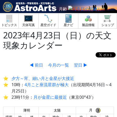
月齢
トピックス
天体写真
星空ガイド
星ナビ
製品情報
ショップ
2023年4月23日（日）の天文
現象カレンダー
◀ 前日
今月の一覧
翌日 ▶
夕方～宵、細い月と金星が大接近
10時：
4月こと座流星群が極大
（出現期間4月16日～4
月25日）
23時11分：
月が金星に最接近
（東京00°43′）
月
薄明
太陽