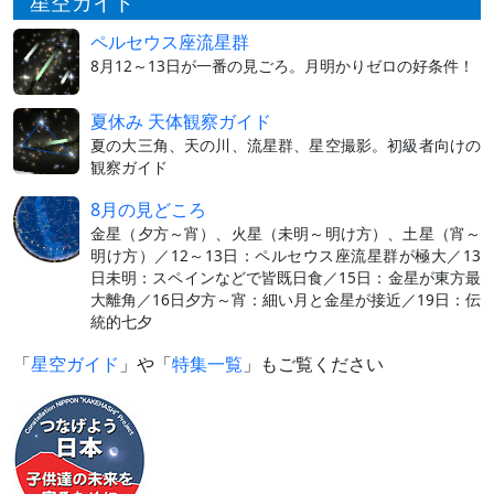
星空ガイド
ペルセウス座流星群
8月12～13日が一番の見ごろ。月明かりゼロの好条件！
夏休み 天体観察ガイド
夏の大三角、天の川、流星群、星空撮影。初級者向けの
観察ガイド
8月の見どころ
金星（夕方～宵）、火星（未明～明け方）、土星（宵～
明け方）／12～13日：ペルセウス座流星群が極大／13
日未明：スペインなどで皆既日食／15日：金星が東方最
大離角／16日夕方～宵：細い月と金星が接近／19日：伝
統的七夕
「
星空ガイド
」や「
特集一覧
」もご覧ください