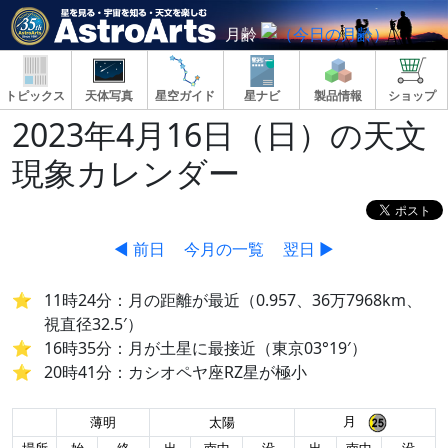
月齢
トピックス
天体写真
星空ガイド
星ナビ
製品情報
ショップ
2023年4月16日（日）の天文
現象カレンダー
◀ 前日
今月の一覧
翌日 ▶
11時24分：月の距離が最近（0.957、36万7968km、
視直径32.5′）
16時35分：月が土星に最接近（東京03°19′）
20時41分：カシオペヤ座RZ星が極小
月
薄明
太陽