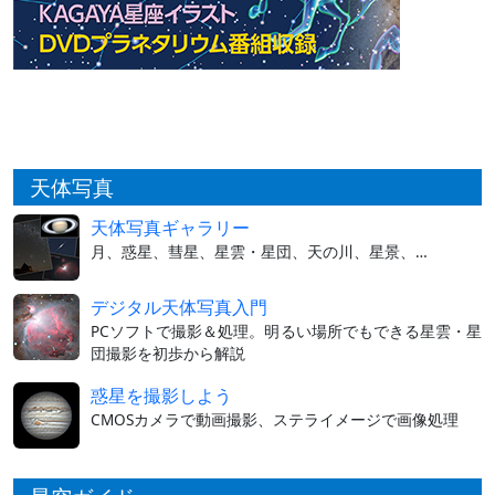
天体写真
天体写真ギャラリー
月、惑星、彗星、星雲・星団、天の川、星景、…
デジタル天体写真入門
PCソフトで撮影＆処理。明るい場所でもできる星雲・星
団撮影を初歩から解説
惑星を撮影しよう
CMOSカメラで動画撮影、ステライメージで画像処理