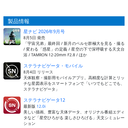
製品情報
星ナビ 2026年9月号
8月5日 発売
「宇宙兄弟」最終回 / 新月のペルセ群極大を見る・撮る
/ 変わる「惑星」の定義 / 星空の下で深呼吸する天文台
浴 / TAMRON 12-20mm F2.8 / ほか
ステラナビゲータ・モバイル
8月4日 リリース
天体観察・撮影用モバイルアプリ。高精度な計算とリッ
チな星図表示をスマートフォンで「いつでもどこでも、
ステラナビゲータ」
ステラナビゲータ12
最新版
12.0i
美しい描画、豊富な天体データ、オリジナル番組エディ
タなど「星空ひろがる 楽しさひろげる」天文シミュレー
ション