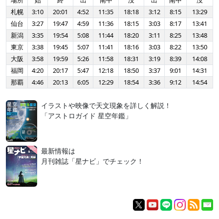
場所
始
終
出
南中
没
出
南中
没
札幌
3:10
20:01
4:52
11:35
18:18
3:12
8:15
13:29
仙台
3:27
19:47
4:59
11:36
18:15
3:03
8:17
13:41
新潟
3:35
19:54
5:08
11:44
18:20
3:11
8:25
13:48
東京
3:38
19:45
5:07
11:41
18:16
3:03
8:22
13:50
大阪
3:58
19:59
5:26
11:58
18:31
3:19
8:39
14:08
福岡
4:20
20:17
5:47
12:18
18:50
3:37
9:01
14:31
那覇
4:46
20:13
6:05
12:29
18:54
3:36
9:12
14:54
イラストや映像で天文現象を詳しく解説！
「アストロガイド 星空年鑑」
最新情報は
月刊雑誌「星ナビ」でチェック！