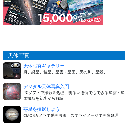
天体写真
天体写真ギャラリー
月、惑星、彗星、星雲・星団、天の川、星景、…
デジタル天体写真入門
PCソフトで撮影＆処理。明るい場所でもできる星雲・星
団撮影を初歩から解説
惑星を撮影しよう
CMOSカメラで動画撮影、ステライメージで画像処理