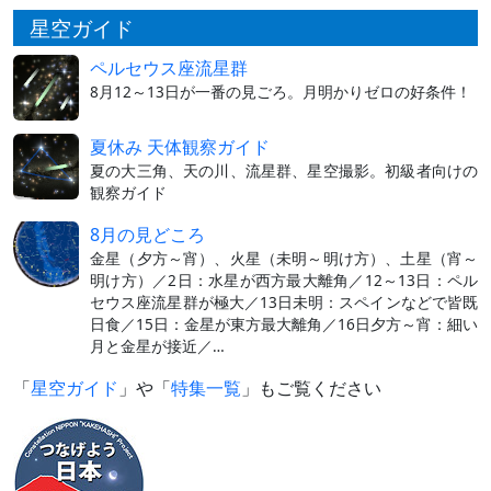
星空ガイド
ペルセウス座流星群
8月12～13日が一番の見ごろ。月明かりゼロの好条件！
夏休み 天体観察ガイド
夏の大三角、天の川、流星群、星空撮影。初級者向けの
観察ガイド
8月の見どころ
金星（夕方～宵）、火星（未明～明け方）、土星（宵～
明け方）／2日：水星が西方最大離角／12～13日：ペル
セウス座流星群が極大／13日未明：スペインなどで皆既
日食／15日：金星が東方最大離角／16日夕方～宵：細い
月と金星が接近／…
「
星空ガイド
」や「
特集一覧
」もご覧ください