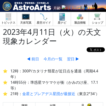
月齢
トピックス
天体写真
星空ガイド
星ナビ
製品情報
ショップ
2023年4月11日（火）の天文
現象カレンダー
◀ 前日
今月の一覧
翌日 ▶
12時：300P/カタリナ彗星が近日点を通過（周期4.4
年）
14時55分：準惑星マケマケが衝（かみのけ座、17.1
等）
21時：
金星とプレアデス星団が最接近
（東京2°34′）
月
薄明
太陽