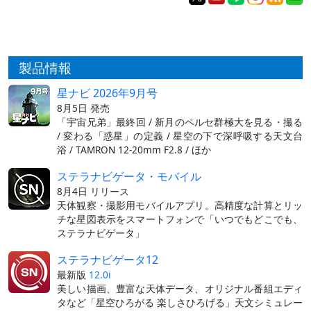
製品情報
星ナビ 2026年9月号
8月5日 発売
「宇宙兄弟」最終回 / 新月のペルセ群極大を見る・撮る
/ 変わる「惑星」の定義 / 星空の下で深呼吸する天文台
浴 / TAMRON 12-20mm F2.8 / ほか
ステラナビゲータ・モバイル
8月4日 リリース
天体観察・撮影用モバイルアプリ。高精度な計算とリッ
チな星図表示をスマートフォンで「いつでもどこでも、
ステラナビゲータ」
ステラナビゲータ12
最新版
12.0i
美しい描画、豊富な天体データ、オリジナル番組エディ
タなど「星空ひろがる 楽しさひろげる」天文シミュレー