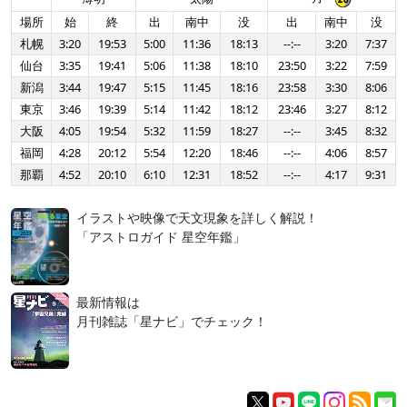
場所
始
終
出
南中
没
出
南中
没
札幌
3:20
19:53
5:00
11:36
18:13
--:--
3:20
7:37
仙台
3:35
19:41
5:06
11:38
18:10
23:50
3:22
7:59
新潟
3:44
19:47
5:15
11:45
18:16
23:58
3:30
8:06
東京
3:46
19:39
5:14
11:42
18:12
23:46
3:27
8:12
大阪
4:05
19:54
5:32
11:59
18:27
--:--
3:45
8:32
福岡
4:28
20:12
5:54
12:20
18:46
--:--
4:06
8:57
那覇
4:52
20:10
6:10
12:31
18:52
--:--
4:17
9:31
イラストや映像で天文現象を詳しく解説！
「アストロガイド 星空年鑑」
最新情報は
月刊雑誌「星ナビ」でチェック！