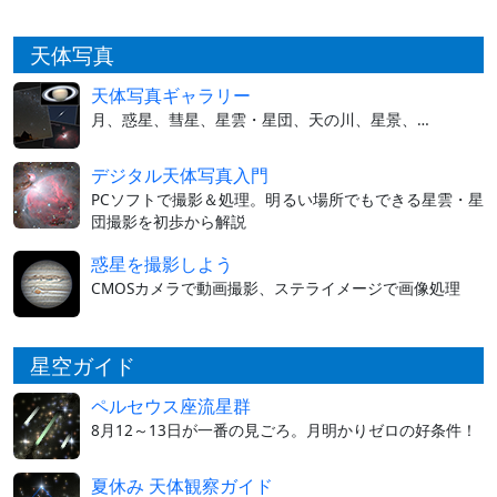
天体写真
天体写真ギャラリー
月、惑星、彗星、星雲・星団、天の川、星景、…
デジタル天体写真入門
PCソフトで撮影＆処理。明るい場所でもできる星雲・星
団撮影を初歩から解説
惑星を撮影しよう
CMOSカメラで動画撮影、ステライメージで画像処理
星空ガイド
ペルセウス座流星群
8月12～13日が一番の見ごろ。月明かりゼロの好条件！
夏休み 天体観察ガイド