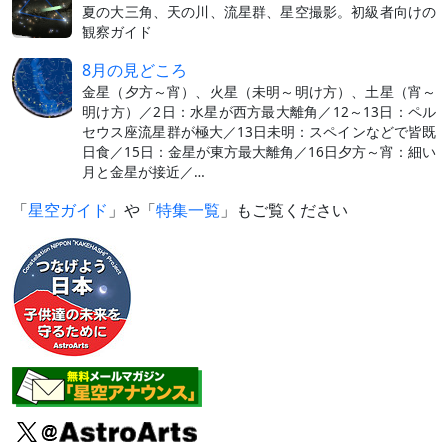
夏の大三角、天の川、流星群、星空撮影。初級者向けの
観察ガイド
8月の見どころ
金星（夕方～宵）、火星（未明～明け方）、土星（宵～
明け方）／2日：水星が西方最大離角／12～13日：ペル
セウス座流星群が極大／13日未明：スペインなどで皆既
日食／15日：金星が東方最大離角／16日夕方～宵：細い
月と金星が接近／…
「
星空ガイド
」や「
特集一覧
」もご覧ください