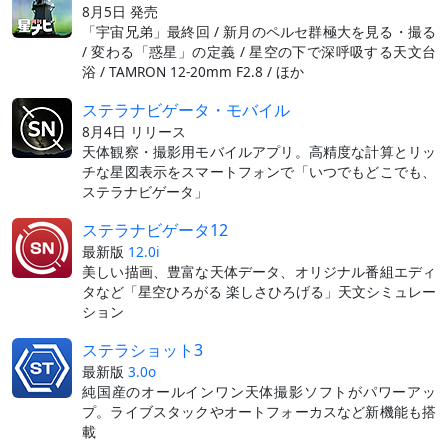
8月5日 発売
「宇宙兄弟」最終回 / 新月のペルセ群極大を見る・撮る
/ 変わる「惑星」の定義 / 星空の下で深呼吸する天文台
浴 / TAMRON 12-20mm F2.8 / ほか
ステラナビゲータ・モバイル
8月4日 リリース
天体観察・撮影用モバイルアプリ。高精度な計算とリッ
チな星図表示をスマートフォンで「いつでもどこでも、
ステラナビゲータ」
ステラナビゲータ12
最新版
12.0i
美しい描画、豊富な天体データ、オリジナル番組エディ
タなど「星空ひろがる 楽しさひろげる」天文シミュレー
ション
ステラショット3
最新版
3.0o
純国産のオールインワン天体撮影ソフトがパワーアッ
プ。ライブスタックやオートフォーカスなど新機能も搭
載