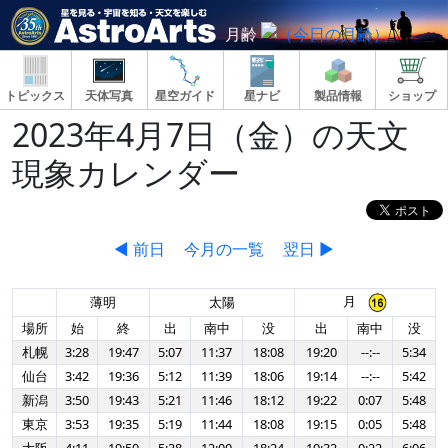
月齢
トピックス
天体写真
星空ガイド
星ナビ
製品情報
ショップ
2023年4月7日（金）の天文
現象カレンダー
◀ 前日
今月の一覧
翌日 ▶
月
薄明
太陽
場所
始
終
出
南中
没
出
南中
没
札幌
3:28
19:47
5:07
11:37
18:08
19:20
--:--
5:34
仙台
3:42
19:36
5:12
11:39
18:06
19:14
--:--
5:42
新潟
3:50
19:43
5:21
11:46
18:12
19:22
0:07
5:48
東京
3:53
19:35
5:19
11:44
18:08
19:15
0:05
5:48