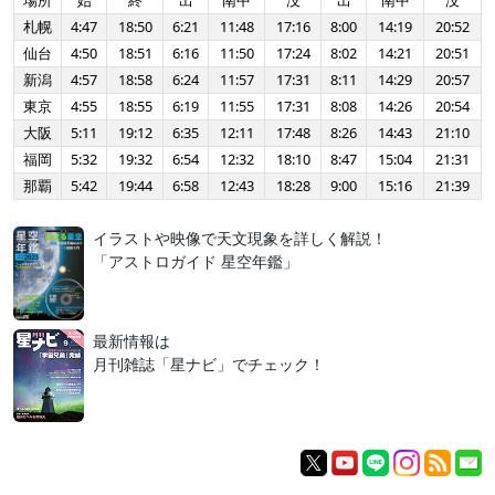
場所
始
終
出
南中
没
出
南中
没
札幌
4:47
18:50
6:21
11:48
17:16
8:00
14:19
20:52
仙台
4:50
18:51
6:16
11:50
17:24
8:02
14:21
20:51
新潟
4:57
18:58
6:24
11:57
17:31
8:11
14:29
20:57
東京
4:55
18:55
6:19
11:55
17:31
8:08
14:26
20:54
大阪
5:11
19:12
6:35
12:11
17:48
8:26
14:43
21:10
福岡
5:32
19:32
6:54
12:32
18:10
8:47
15:04
21:31
那覇
5:42
19:44
6:58
12:43
18:28
9:00
15:16
21:39
イラストや映像で天文現象を詳しく解説！
「アストロガイド 星空年鑑」
最新情報は
月刊雑誌「星ナビ」でチェック！