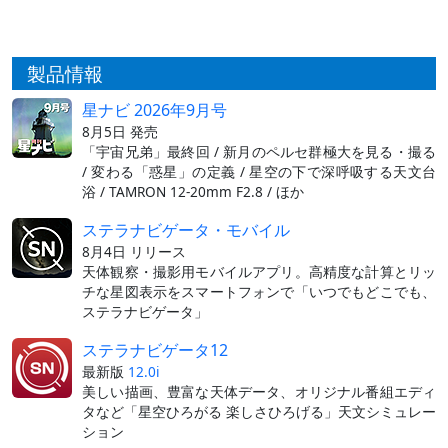
製品情報
星ナビ 2026年9月号
8月5日 発売
「宇宙兄弟」最終回 / 新月のペルセ群極大を見る・撮る
/ 変わる「惑星」の定義 / 星空の下で深呼吸する天文台
浴 / TAMRON 12-20mm F2.8 / ほか
ステラナビゲータ・モバイル
8月4日 リリース
天体観察・撮影用モバイルアプリ。高精度な計算とリッ
チな星図表示をスマートフォンで「いつでもどこでも、
ステラナビゲータ」
ステラナビゲータ12
最新版
12.0i
美しい描画、豊富な天体データ、オリジナル番組エディ
タなど「星空ひろがる 楽しさひろげる」天文シミュレー
ション