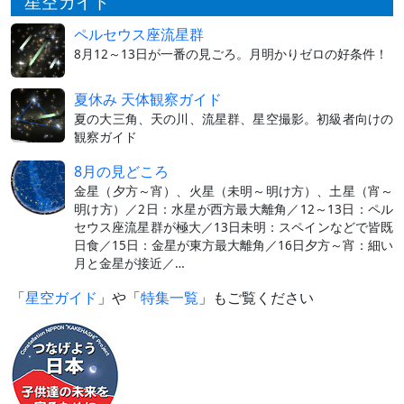
星空ガイド
ペルセウス座流星群
8月12～13日が一番の見ごろ。月明かりゼロの好条件！
夏休み 天体観察ガイド
夏の大三角、天の川、流星群、星空撮影。初級者向けの
観察ガイド
8月の見どころ
金星（夕方～宵）、火星（未明～明け方）、土星（宵～
明け方）／2日：水星が西方最大離角／12～13日：ペル
セウス座流星群が極大／13日未明：スペインなどで皆既
日食／15日：金星が東方最大離角／16日夕方～宵：細い
月と金星が接近／…
「
星空ガイド
」や「
特集一覧
」もご覧ください