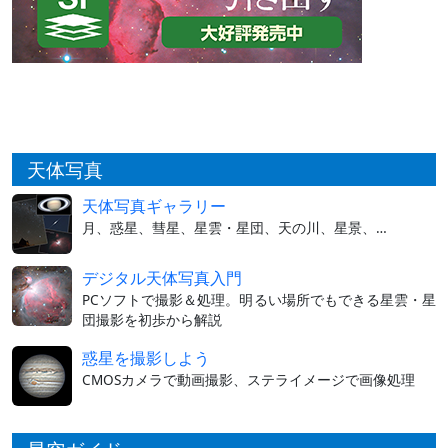
天体写真
天体写真ギャラリー
月、惑星、彗星、星雲・星団、天の川、星景、…
デジタル天体写真入門
PCソフトで撮影＆処理。明るい場所でもできる星雲・星
団撮影を初歩から解説
惑星を撮影しよう
CMOSカメラで動画撮影、ステライメージで画像処理