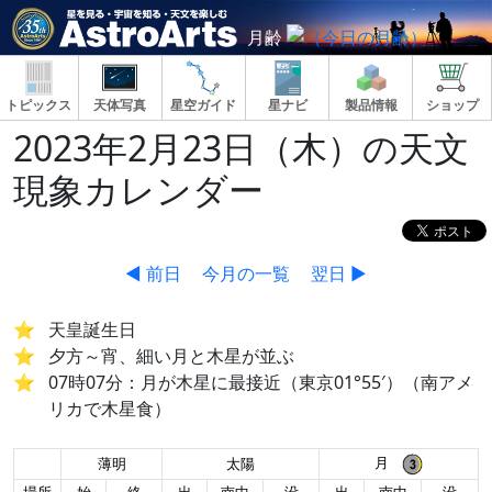
月齢
トピックス
天体写真
星空ガイド
星ナビ
製品情報
ショップ
2023年2月23日（木）の天文
現象カレンダー
◀ 前日
今月の一覧
翌日 ▶
天皇誕生日
夕方～宵、細い月と木星が並ぶ
07時07分：月が木星に最接近（東京01°55′）（南アメ
リカで木星食）
月
薄明
太陽