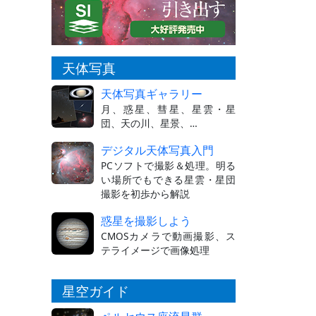
天体写真
天体写真ギャラリー
月、惑星、彗星、星雲・星
団、天の川、星景、…
デジタル天体写真入門
PCソフトで撮影＆処理。明る
い場所でもできる星雲・星団
撮影を初歩から解説
惑星を撮影しよう
CMOSカメラで動画撮影、ス
テライメージで画像処理
星空ガイド