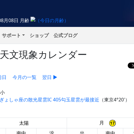
08月08日
月齢
サポート
ショップ
公式ブログ
）の天文現象カレンダー
前日
今月の一覧
翌日 ▶
極小
星とぎょしゃ座の散光星雲IC 405勾玉星雲が最接近
（東京4°20′）
月
太陽
南中
没
出
南中