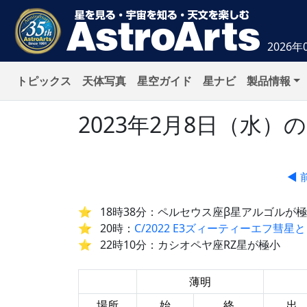
2026年
トピックス
天体写真
星空ガイド
星ナビ
製品情報
2023年2月8日（水
◀ 
18時38分：ペルセウス座β星アルゴルが
20時：
C/2022 E3ズィーティーエフ彗
22時10分：カシオペヤ座RZ星が極小
薄明
場所
始
終
出