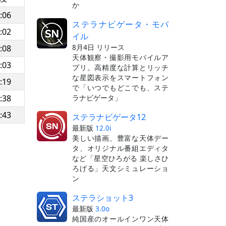
か
:06
ステラナビゲータ・モバ
:02
イル
8月4日 リリース
:08
天体観察・撮影用モバイルア
:03
プリ。高精度な計算とリッチ
な星図表示をスマートフォン
:19
で「いつでもどこでも、ステ
ラナビゲータ」
:38
:43
ステラナビゲータ12
最新版
12.0i
美しい描画、豊富な天体デー
タ、オリジナル番組エディタ
など「星空ひろがる 楽しさひ
ろげる」天文シミュレーショ
ン
ステラショット3
最新版
3.0o
純国産のオールインワン天体