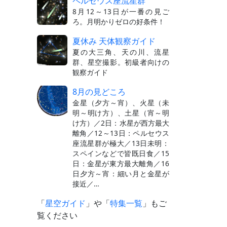
ペルセウス座流星群
8月12～13日が一番の見ご
ろ。月明かりゼロの好条件！
夏休み 天体観察ガイド
夏の大三角、天の川、流星
群、星空撮影。初級者向けの
観察ガイド
8月の見どころ
金星（夕方～宵）、火星（未
明～明け方）、土星（宵～明
け方）／2日：水星が西方最大
離角／12～13日：ペルセウス
座流星群が極大／13日未明：
スペインなどで皆既日食／15
日：金星が東方最大離角／16
日夕方～宵：細い月と金星が
接近／…
「
星空ガイド
」や「
特集一覧
」もご
覧ください