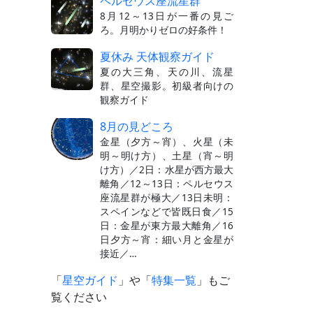
ペルセウス座流星群
8月12～13日が一番の見ご
ろ。月明かりゼロの好条件！
夏休み 天体観察ガイド
夏の大三角、天の川、流星
群、星空撮影。初級者向けの
観察ガイド
8月の見どころ
金星（夕方～宵）、火星（未
明～明け方）、土星（宵～明
け方）／2日：水星が西方最大
離角／12～13日：ペルセウス
座流星群が極大／13日未明：
スペインなどで皆既日食／15
日：金星が東方最大離角／16
日夕方～宵：細い月と金星が
接近／…
「
星空ガイド
」や「
特集一覧
」もご
覧ください