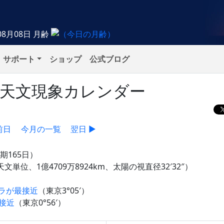
08月08日
月齢
サポート
ショップ
公式ブログ
）の天文現象カレンダー
前日
今月の一覧
翌日 ▶
期165日）
天文単位、1億4709万8924km、太陽の視直径32′32″）
ラが最接近
（東京3°05′）
接近
（東京0°56′）