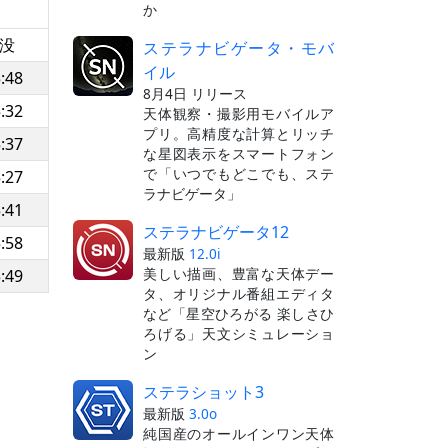
か
没
ステラナビゲータ・モバ
イル
:48
8月4日 リリース
:32
天体観察・撮影用モバイルア
プリ。高精度な計算とリッチ
:37
な星図表示をスマートフォン
で「いつでもどこでも、ステ
:27
ラナビゲータ」
:41
ステラナビゲータ12
:58
最新版
12.0i
美しい描画、豊富な天体デー
:49
タ、オリジナル番組エディタ
など「星空ひろがる 楽しさひ
ろげる」天文シミュレーショ
ン
ステラショット3
最新版
3.0o
純国産のオールインワン天体