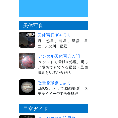
天体写真
天体写真ギャラリー
月、惑星、彗星、星雲・星
団、天の川、星景、…
デジタル天体写真入門
PCソフトで撮影＆処理。明る
い場所でもできる星雲・星団
撮影を初歩から解説
惑星を撮影しよう
CMOSカメラで動画撮影、ス
テライメージで画像処理
星空ガイド