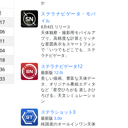
か
没
ステラナビゲータ・モバ
イル
:17
8月4日 リリース
:06
天体観察・撮影用モバイルア
プリ。高精度な計算とリッチ
:11
な星図表示をスマートフォン
で「いつでもどこでも、ステ
:04
ラナビゲータ」
:18
ステラナビゲータ12
:36
最新版
12.0i
美しい描画、豊富な天体デー
:33
タ、オリジナル番組エディタ
など「星空ひろがる 楽しさひ
ろげる」天文シミュレーショ
ン
ステラショット3
最新版
3.0o
純国産のオールインワン天体