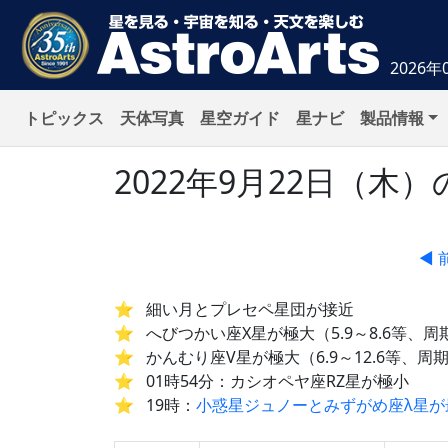
2026年
トピックス
天体写真
星空ガイド
星ナビ
製品情報
2022年9月22日（
◀ 
細い月とプレセペ星団が接近
へびつかい座X星が極大（5.9～8.6等、周
かんむり座V星が極大（6.9～12.6等、周期
01時54分：カシオペヤ座RZ星が極小
19時：
小惑星ジュノーとみずがめ座λ星が