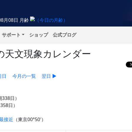
08月08日
月齢
サポート
ショップ
公式ブログ
木）の天文現象カレンダー
前日
今月の一覧
翌日 ▶
期338日）
358日）
最接近
（東京00°50′）