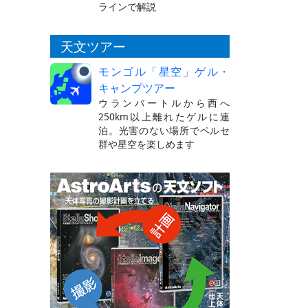
ラインで解説
天文ツアー
モンゴル「星空」ゲル・
キャンプツアー
ウランバートルから西へ
250km以上離れたゲルに連
泊。光害のない場所でペルセ
群や星空を楽しめます