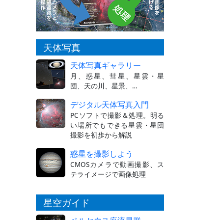
天体写真
天体写真ギャラリー
月、惑星、彗星、星雲・星
団、天の川、星景、…
デジタル天体写真入門
PCソフトで撮影＆処理。明る
い場所でもできる星雲・星団
撮影を初歩から解説
惑星を撮影しよう
CMOSカメラで動画撮影、ス
テライメージで画像処理
星空ガイド