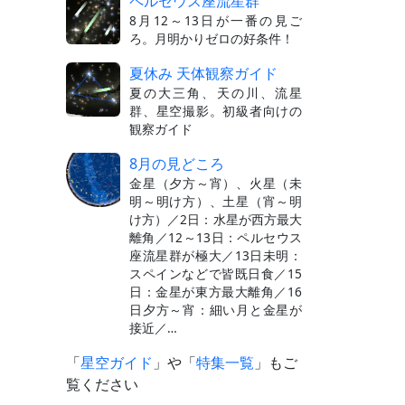
ペルセウス座流星群
8月12～13日が一番の見ご
ろ。月明かりゼロの好条件！
夏休み 天体観察ガイド
夏の大三角、天の川、流星
群、星空撮影。初級者向けの
観察ガイド
8月の見どころ
金星（夕方～宵）、火星（未
明～明け方）、土星（宵～明
け方）／2日：水星が西方最大
離角／12～13日：ペルセウス
座流星群が極大／13日未明：
スペインなどで皆既日食／15
日：金星が東方最大離角／16
日夕方～宵：細い月と金星が
接近／…
「
星空ガイド
」や「
特集一覧
」もご
覧ください