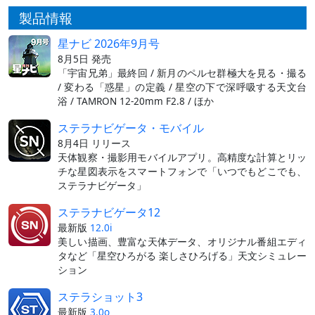
製品情報
星ナビ 2026年9月号
8月5日 発売
「宇宙兄弟」最終回 / 新月のペルセ群極大を見る・撮る
/ 変わる「惑星」の定義 / 星空の下で深呼吸する天文台
浴 / TAMRON 12-20mm F2.8 / ほか
ステラナビゲータ・モバイル
8月4日 リリース
天体観察・撮影用モバイルアプリ。高精度な計算とリッ
チな星図表示をスマートフォンで「いつでもどこでも、
ステラナビゲータ」
ステラナビゲータ12
最新版
12.0i
美しい描画、豊富な天体データ、オリジナル番組エディ
タなど「星空ひろがる 楽しさひろげる」天文シミュレー
ション
ステラショット3
最新版
3.0o