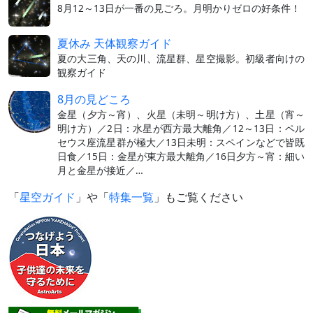
8月12～13日が一番の見ごろ。月明かりゼロの好条件！
夏休み 天体観察ガイド
夏の大三角、天の川、流星群、星空撮影。初級者向けの
観察ガイド
8月の見どころ
金星（夕方～宵）、火星（未明～明け方）、土星（宵～
明け方）／2日：水星が西方最大離角／12～13日：ペル
セウス座流星群が極大／13日未明：スペインなどで皆既
日食／15日：金星が東方最大離角／16日夕方～宵：細い
月と金星が接近／…
「
星空ガイド
」や「
特集一覧
」もご覧ください