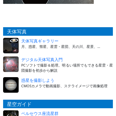
天体写真
天体写真ギャラリー
月、惑星、彗星、星雲・星団、天の川、星景、…
デジタル天体写真入門
PCソフトで撮影＆処理。明るい場所でもできる星雲・星
団撮影を初歩から解説
惑星を撮影しよう
CMOSカメラで動画撮影、ステライメージで画像処理
星空ガイド
ペルセウス座流星群