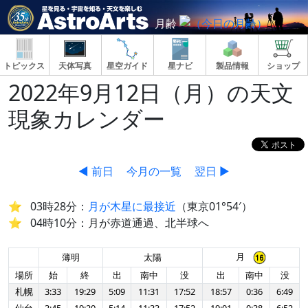
月齢
トピックス
天体写真
星空ガイド
星ナビ
製品情報
ショップ
2022年9月12日（月）の天文
現象カレンダー
◀ 前日
今月の一覧
翌日 ▶
03時28分：
月が木星に最接近
（東京01°54′）
04時10分：月が赤道通過、北半球へ
月
薄明
太陽
場所
始
終
出
南中
没
出
南中
没
札幌
3:33
19:29
5:09
11:31
17:52
18:57
0:36
6:49