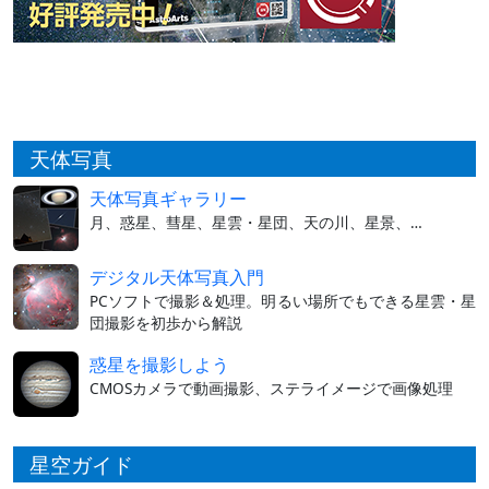
天体写真
天体写真ギャラリー
月、惑星、彗星、星雲・星団、天の川、星景、…
デジタル天体写真入門
PCソフトで撮影＆処理。明るい場所でもできる星雲・星
団撮影を初歩から解説
惑星を撮影しよう
CMOSカメラで動画撮影、ステライメージで画像処理
星空ガイド