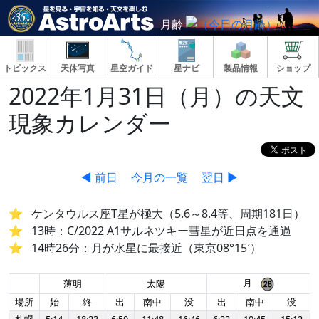
月齢
トピックス
天体写真
星空ガイド
星ナビ
製品情報
ショップ
2022年1月31日（月）の天文
現象カレンダー
◀ 前日
今月の一覧
翌日 ▶
ケンタウルス座T星が極大（5.6～8.4等、周期181日）
13時：C/2022 A1サルネツキー彗星が近日点を通過
14時26分：月が水星に最接近（東京08°15′）
月
薄明
太陽
場所
始
終
出
南中
没
出
南中
没