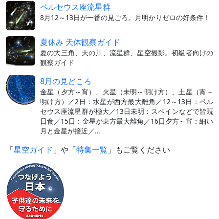
ペルセウス座流星群
8月12～13日が一番の見ごろ。月明かりゼロの好条件！
夏休み 天体観察ガイド
夏の大三角、天の川、流星群、星空撮影。初級者向けの
観察ガイド
8月の見どころ
金星（夕方～宵）、火星（未明～明け方）、土星（宵～
明け方）／2日：水星が西方最大離角／12～13日：ペル
セウス座流星群が極大／13日未明：スペインなどで皆既
日食／15日：金星が東方最大離角／16日夕方～宵：細い
月と金星が接近／…
「
星空ガイド
」や「
特集一覧
」もご覧ください