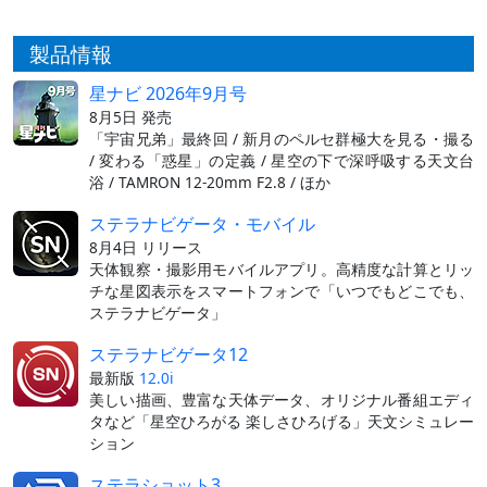
製品情報
星ナビ 2026年9月号
8月5日 発売
「宇宙兄弟」最終回 / 新月のペルセ群極大を見る・撮る
/ 変わる「惑星」の定義 / 星空の下で深呼吸する天文台
浴 / TAMRON 12-20mm F2.8 / ほか
ステラナビゲータ・モバイル
8月4日 リリース
天体観察・撮影用モバイルアプリ。高精度な計算とリッ
チな星図表示をスマートフォンで「いつでもどこでも、
ステラナビゲータ」
ステラナビゲータ12
最新版
12.0i
美しい描画、豊富な天体データ、オリジナル番組エディ
タなど「星空ひろがる 楽しさひろげる」天文シミュレー
ション
ステラショット3