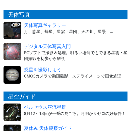
天体写真
天体写真ギャラリー
月、惑星、彗星、星雲・星団、天の川、星景、…
デジタル天体写真入門
PCソフトで撮影＆処理。明るい場所でもできる星雲・星
団撮影を初歩から解説
惑星を撮影しよう
CMOSカメラで動画撮影、ステライメージで画像処理
星空ガイド
ペルセウス座流星群
8月12～13日が一番の見ごろ。月明かりゼロの好条件！
夏休み 天体観察ガイド