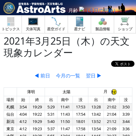
月齢
トピックス
天体写真
星空ガイド
星ナビ
製品情報
ショップ
2021年3月25日（木）の天文
現象カレンダー
◀ 前日
今月の一覧
翌日 ▶
月
薄明
太陽
場所
始
終
出
南中
没
出
南中
没
札幌
3:54
19:29
5:29
11:41
17:53
13:28
21:02
3:50
仙台
4:04
19:22
5:31
11:43
17:54
13:42
21:04
3:39
新潟
4:12
19:29
5:40
11:50
18:01
13:52
21:12
3:44
東京
4:12
19:23
5:37
11:47
17:58
13:54
21:09
3:36