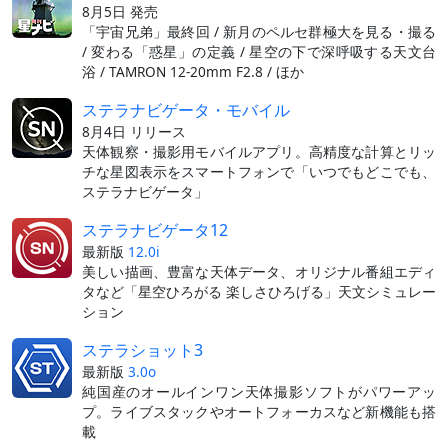
8月5日 発売
「宇宙兄弟」最終回 / 新月のペルセ群極大を見る・撮る
/ 変わる「惑星」の定義 / 星空の下で深呼吸する天文台
浴 / TAMRON 12-20mm F2.8 / ほか
ステラナビゲータ・モバイル
8月4日 リリース
天体観察・撮影用モバイルアプリ。高精度な計算とリッ
チな星図表示をスマートフォンで「いつでもどこでも、
ステラナビゲータ」
ステラナビゲータ12
最新版
12.0i
美しい描画、豊富な天体データ、オリジナル番組エディ
タなど「星空ひろがる 楽しさひろげる」天文シミュレー
ション
ステラショット3
最新版
3.0o
純国産のオールインワン天体撮影ソフトがパワーアッ
プ。ライブスタックやオートフォーカスなど新機能も搭
載