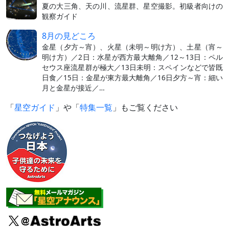
夏の大三角、天の川、流星群、星空撮影。初級者向けの
観察ガイド
8月の見どころ
金星（夕方～宵）、火星（未明～明け方）、土星（宵～
明け方）／2日：水星が西方最大離角／12～13日：ペル
セウス座流星群が極大／13日未明：スペインなどで皆既
日食／15日：金星が東方最大離角／16日夕方～宵：細い
月と金星が接近／…
「
星空ガイド
」や「
特集一覧
」もご覧ください