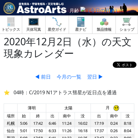
月齢
トピックス
天体写真
星空ガイド
星ナビ
製品情報
ショップ
2020年12月2日（水）の天文
現象カレンダー
◀ 前日
今月の一覧
翌日 ▶
04時：C/2019 N1アトラス彗星が近日点を通過
月
薄明
太陽
場所
始
終
出
南中
没
出
南中
没
札幌
5:06
17:42
6:46
11:24
16:02
17:19
0:24
8:18
仙台
5:01
17:50
6:33
11:26
16:18
17:37
0:26
8:04