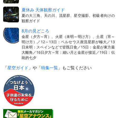
夏休み 天体観察ガイド
夏の大三角、天の川、流星群、星空撮影。初級者向けの
観察ガイド
8月の見どころ
金星（夕方～宵）、火星（未明～明け方）、土星（宵～
明け方）／12～13日：ペルセウス座流星群が極大／13
日未明：スペインなどで皆既日食／15日：金星が東方最
大離角／16日夕方～宵：細い月と金星が接近／19日：伝
統的七夕
「
星空ガイド
」や「
特集一覧
」もご覧ください