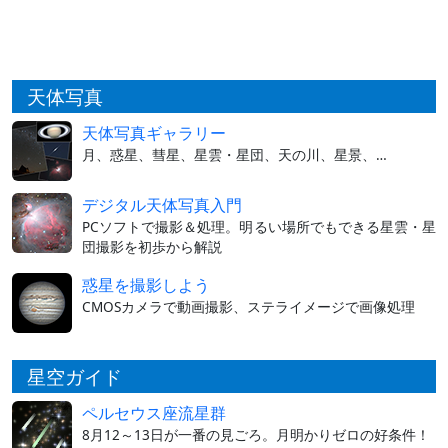
天体写真
天体写真ギャラリー
月、惑星、彗星、星雲・星団、天の川、星景、…
デジタル天体写真入門
PCソフトで撮影＆処理。明るい場所でもできる星雲・星
団撮影を初歩から解説
惑星を撮影しよう
CMOSカメラで動画撮影、ステライメージで画像処理
星空ガイド
ペルセウス座流星群
8月12～13日が一番の見ごろ。月明かりゼロの好条件！