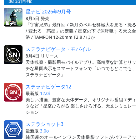
製品情報
星ナビ 2026年9月号
8月5日 発売
「宇宙兄弟」最終回 / 新月のペルセ群極大を見る・撮る
/ 変わる「惑星」の定義 / 星空の下で深呼吸する天文台
浴 / TAMRON 12-20mm F2.8 / ほか
ステラナビゲータ・モバイル
8月4日 リリース
天体観察・撮影用モバイルアプリ。高精度な計算とリッ
チな星図表示をスマートフォンで「いつでもどこでも、
ステラナビゲータ」
ステラナビゲータ12
最新版
12.0i
美しい描画、豊富な天体データ、オリジナル番組エディ
タなど「星空ひろがる 楽しさひろげる」天文シミュレー
ション
ステラショット3
最新版
3.0o
純国産のオールインワン天体撮影ソフトがパワーアッ