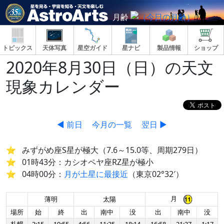
月齢
トピックス
天体写真
星空ガイド
星ナビ
製品情報
ショップ
2020年8月30日（日）の天文
現象カレンダー
◀ 前日
今月の一覧
翌日 ▶
みずがめ座S星が極大（7.6～15.0等、周期279日）
01時43分：カシオペヤ座RZ星が極小
04時00分：
月が土星に最接近
（東京02°32′）
月
薄明
太陽
場所
始
終
出
南中
没
出
南中
没