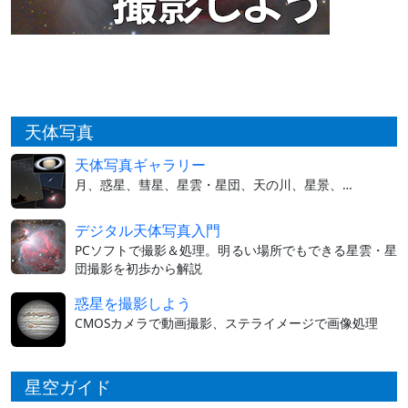
天体写真
天体写真ギャラリー
月、惑星、彗星、星雲・星団、天の川、星景、…
デジタル天体写真入門
PCソフトで撮影＆処理。明るい場所でもできる星雲・星
団撮影を初歩から解説
惑星を撮影しよう
CMOSカメラで動画撮影、ステライメージで画像処理
星空ガイド