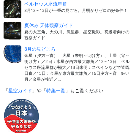
ペルセウス座流星群
8月12～13日が一番の見ごろ。月明かりゼロの好条件！
夏休み 天体観察ガイド
夏の大三角、天の川、流星群、星空撮影。初級者向けの
観察ガイド
8月の見どころ
金星（夕方～宵）、火星（未明～明け方）、土星（宵～
明け方）／2日：水星が西方最大離角／12～13日：ペル
セウス座流星群が極大／13日未明：スペインなどで皆既
日食／15日：金星が東方最大離角／16日夕方～宵：細い
月と金星が接近／…
「
星空ガイド
」や「
特集一覧
」もご覧ください