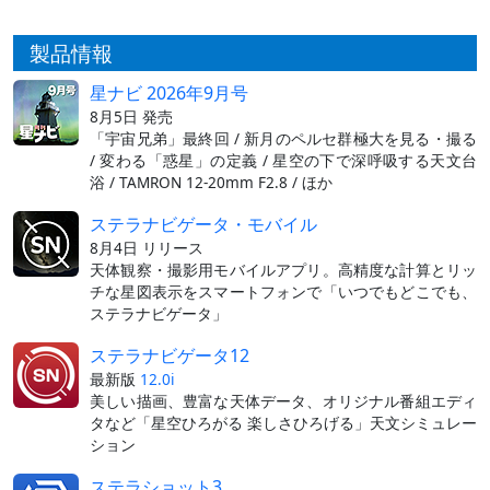
製品情報
星ナビ 2026年9月号
8月5日 発売
「宇宙兄弟」最終回 / 新月のペルセ群極大を見る・撮る
/ 変わる「惑星」の定義 / 星空の下で深呼吸する天文台
浴 / TAMRON 12-20mm F2.8 / ほか
ステラナビゲータ・モバイル
8月4日 リリース
天体観察・撮影用モバイルアプリ。高精度な計算とリッ
チな星図表示をスマートフォンで「いつでもどこでも、
ステラナビゲータ」
ステラナビゲータ12
最新版
12.0i
美しい描画、豊富な天体データ、オリジナル番組エディ
タなど「星空ひろがる 楽しさひろげる」天文シミュレー
ション
ステラショット3