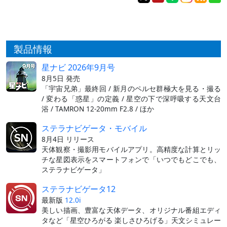
製品情報
星ナビ 2026年9月号
8月5日 発売
「宇宙兄弟」最終回 / 新月のペルセ群極大を見る・撮る
/ 変わる「惑星」の定義 / 星空の下で深呼吸する天文台
浴 / TAMRON 12-20mm F2.8 / ほか
ステラナビゲータ・モバイル
8月4日 リリース
天体観察・撮影用モバイルアプリ。高精度な計算とリッ
チな星図表示をスマートフォンで「いつでもどこでも、
ステラナビゲータ」
ステラナビゲータ12
最新版
12.0i
美しい描画、豊富な天体データ、オリジナル番組エディ
タなど「星空ひろがる 楽しさひろげる」天文シミュレー