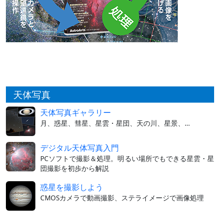
天体写真
天体写真ギャラリー
月、惑星、彗星、星雲・星団、天の川、星景、…
デジタル天体写真入門
PCソフトで撮影＆処理。明るい場所でもできる星雲・星
団撮影を初歩から解説
惑星を撮影しよう
CMOSカメラで動画撮影、ステライメージで画像処理