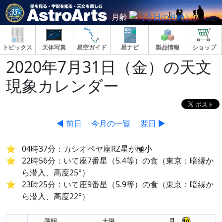
月齢
トピックス
天体写真
星空ガイド
星ナビ
製品情報
ショップ
2020年7月31日（金）の天文
現象カレンダー
◀ 前日
今月の一覧
翌日 ▶
04時37分：カシオペヤ座RZ星が極小
22時56分：いて座7番星（5.4等）の食（東京：暗縁か
ら潜入、高度25°）
23時25分：いて座9番星（5.9等）の食（東京：暗縁か
ら潜入、高度22°）
月
薄明
太陽