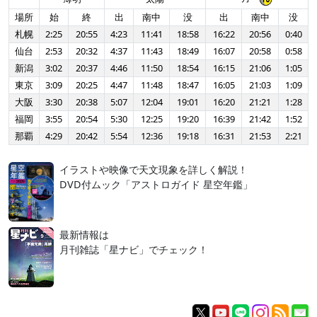
場所
始
終
出
南中
没
出
南中
没
札幌
2:25
20:55
4:23
11:41
18:58
16:22
20:56
0:40
仙台
2:53
20:32
4:37
11:43
18:49
16:07
20:58
0:58
新潟
3:02
20:37
4:46
11:50
18:54
16:15
21:06
1:05
東京
3:09
20:25
4:47
11:48
18:47
16:05
21:03
1:09
大阪
3:30
20:38
5:07
12:04
19:01
16:20
21:21
1:28
福岡
3:55
20:54
5:30
12:25
19:20
16:39
21:42
1:52
那覇
4:29
20:42
5:54
12:36
19:18
16:31
21:53
2:21
イラストや映像で天文現象を詳しく解説！
DVD付ムック「アストロガイド 星空年鑑」
最新情報は
月刊雑誌「星ナビ」でチェック！