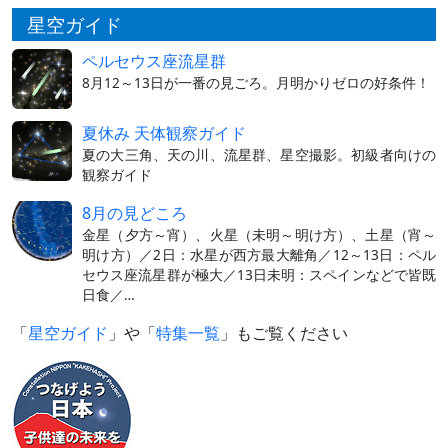
星空ガイド
ペルセウス座流星群
8月12～13日が一番の見ごろ。月明かりゼロの好条件！
夏休み 天体観察ガイド
夏の大三角、天の川、流星群、星空撮影。初級者向けの
観察ガイド
8月の見どころ
金星（夕方～宵）、火星（未明～明け方）、土星（宵～
明け方）／2日：水星が西方最大離角／12～13日：ペル
セウス座流星群が極大／13日未明：スペインなどで皆既
日食／…
「
星空ガイド
」や「
特集一覧
」もご覧ください