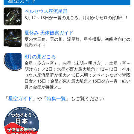
星空ガイド
ペルセウス座流星群
8月12～13日が一番の見ごろ。月明かりゼロの好条件！
夏休み 天体観察ガイド
夏の大三角、天の川、流星群、星空撮影。初級者向けの
観察ガイド
8月の見どころ
金星（夕方～宵）、火星（未明～明け方）、土星（宵～
明け方）／2日：水星が西方最大離角／12～13日：ペル
セウス座流星群が極大／13日未明：スペインなどで皆既
日食／15日：金星が東方最大離角／16日夕方～宵：細い
月と金星が接近／…
「
星空ガイド
」や「
特集一覧
」もご覧ください