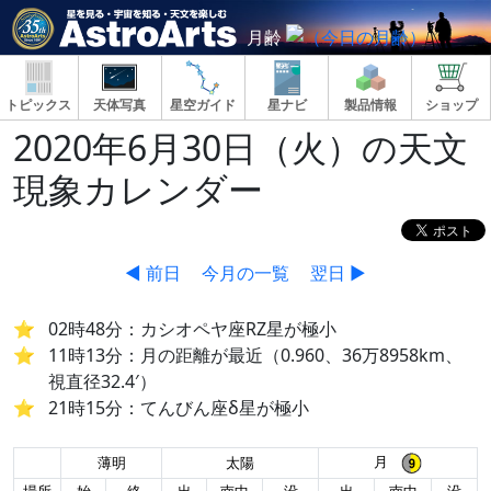
月齢
トピックス
天体写真
星空ガイド
星ナビ
製品情報
ショップ
2020年6月30日（火）の天文
現象カレンダー
◀ 前日
今月の一覧
翌日 ▶
02時48分：カシオペヤ座RZ星が極小
11時13分：月の距離が最近（0.960、36万8958km、
視直径32.4′）
21時15分：てんびん座δ星が極小
月
薄明
太陽