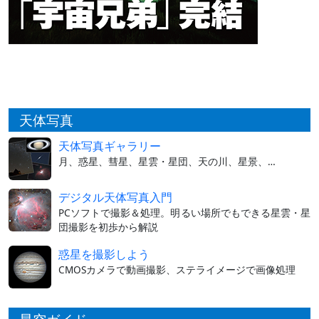
天体写真
天体写真ギャラリー
月、惑星、彗星、星雲・星団、天の川、星景、…
デジタル天体写真入門
PCソフトで撮影＆処理。明るい場所でもできる星雲・星
団撮影を初歩から解説
惑星を撮影しよう
CMOSカメラで動画撮影、ステライメージで画像処理