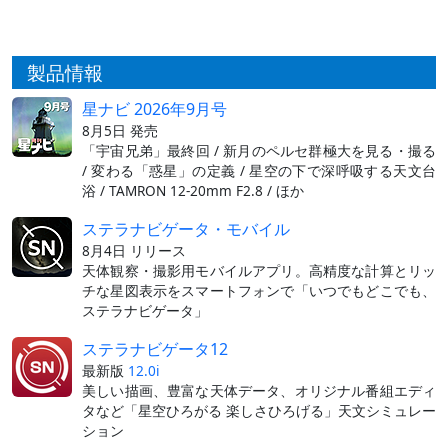
製品情報
星ナビ 2026年9月号
8月5日 発売
「宇宙兄弟」最終回 / 新月のペルセ群極大を見る・撮る
/ 変わる「惑星」の定義 / 星空の下で深呼吸する天文台
浴 / TAMRON 12-20mm F2.8 / ほか
ステラナビゲータ・モバイル
8月4日 リリース
天体観察・撮影用モバイルアプリ。高精度な計算とリッ
チな星図表示をスマートフォンで「いつでもどこでも、
ステラナビゲータ」
ステラナビゲータ12
最新版
12.0i
美しい描画、豊富な天体データ、オリジナル番組エディ
タなど「星空ひろがる 楽しさひろげる」天文シミュレー
ション