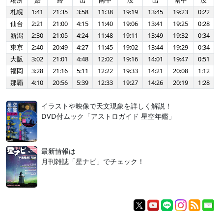
場所
始
終
出
南中
没
出
南中
没
札幌
1:41
21:35
3:58
11:38
19:19
13:45
19:23
0:22
仙台
2:21
21:00
4:15
11:40
19:06
13:41
19:25
0:28
新潟
2:30
21:05
4:24
11:48
19:11
13:49
19:32
0:34
東京
2:40
20:49
4:27
11:45
19:02
13:44
19:29
0:34
大阪
3:02
21:01
4:48
12:02
19:16
14:01
19:47
0:51
福岡
3:28
21:16
5:11
12:22
19:33
14:21
20:08
1:12
那覇
4:10
20:56
5:39
12:33
19:27
14:26
20:19
1:28
イラストや映像で天文現象を詳しく解説！
DVD付ムック「アストロガイド 星空年鑑」
最新情報は
月刊雑誌「星ナビ」でチェック！