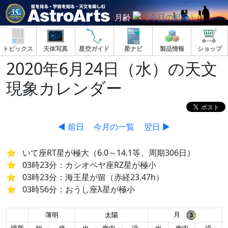
月齢
トピックス
天体写真
星空ガイド
星ナビ
製品情報
ショップ
2020年6月24日（水）の天文
現象カレンダー
◀ 前日
今月の一覧
翌日 ▶
いて座RT星が極大（6.0～14.1等、周期306日）
03時23分：カシオペヤ座RZ星が極小
03時23分：海王星が留（赤経23.47h）
03時56分：おうし座λ星が極小
月
薄明
太陽