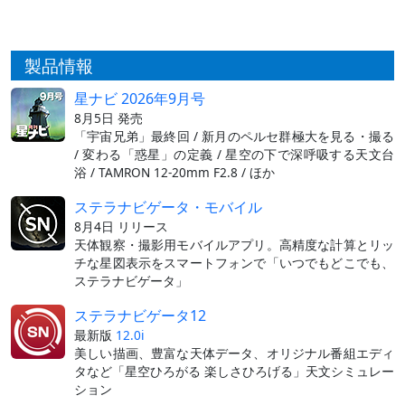
製品情報
星ナビ 2026年9月号
8月5日 発売
「宇宙兄弟」最終回 / 新月のペルセ群極大を見る・撮る
/ 変わる「惑星」の定義 / 星空の下で深呼吸する天文台
浴 / TAMRON 12-20mm F2.8 / ほか
ステラナビゲータ・モバイル
8月4日 リリース
天体観察・撮影用モバイルアプリ。高精度な計算とリッ
チな星図表示をスマートフォンで「いつでもどこでも、
ステラナビゲータ」
ステラナビゲータ12
最新版
12.0i
美しい描画、豊富な天体データ、オリジナル番組エディ
タなど「星空ひろがる 楽しさひろげる」天文シミュレー
ション