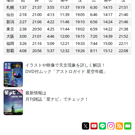
場所
始
終
出
南中
没
出
南中
没
札幌
1:37
21:37
3:55
11:37
19:19
6:30
14:15
21:51
仙台
2:18
21:00
4:13
11:39
19:05
6:46
14:17
21:40
新潟
2:27
21:06
4:22
11:46
19:10
6:56
14:24
21:46
東京
2:38
20:50
4:25
11:44
19:02
6:59
14:22
21:38
大阪
3:00
21:01
4:46
12:00
19:15
7:20
14:39
21:52
福岡
3:26
21:16
5:09
12:21
19:33
7:44
15:00
22:11
那覇
4:08
20:56
5:37
12:32
19:26
8:11
15:12
22:08
イラストや映像で天文現象を詳しく解説！
DVD付ムック「アストロガイド 星空年鑑」
最新情報は
月刊雑誌「星ナビ」でチェック！