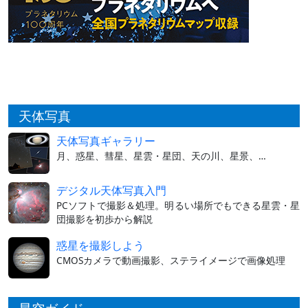
天体写真
天体写真ギャラリー
月、惑星、彗星、星雲・星団、天の川、星景、…
デジタル天体写真入門
PCソフトで撮影＆処理。明るい場所でもできる星雲・星
団撮影を初歩から解説
惑星を撮影しよう
CMOSカメラで動画撮影、ステライメージで画像処理