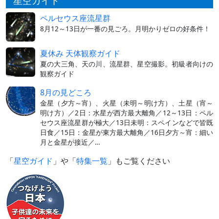
星空ガイド
ペルセウス座流星群
8月12～13日が一番の見ごろ。月明かりゼロの好条件！
夏休み 天体観察ガイド
夏の大三角、天の川、流星群、星空撮影。初級者向けの
観察ガイド
8月の見どころ
金星（夕方～宵）、火星（未明～明け方）、土星（宵～
明け方）／2日：水星が西方最大離角／12～13日：ペル
セウス座流星群が極大／13日未明：スペインなどで皆既
日食／15日：金星が東方最大離角／16日夕方～宵：細い
月と金星が接近／…
「
星空ガイド
」や「
特集一覧
」もご覧ください