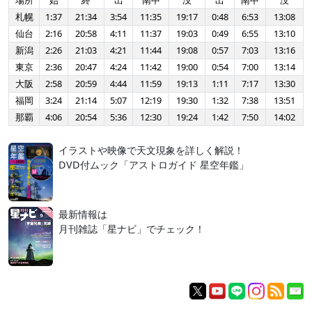
場所
始
終
出
南中
没
出
南中
没
札幌
1:37
21:34
3:54
11:35
19:17
0:48
6:53
13:08
仙台
2:16
20:58
4:11
11:37
19:03
0:49
6:55
13:10
新潟
2:26
21:03
4:21
11:44
19:08
0:57
7:03
13:16
東京
2:36
20:47
4:24
11:42
19:00
0:54
7:00
13:14
大阪
2:58
20:59
4:44
11:59
19:13
1:11
7:17
13:30
福岡
3:24
21:14
5:07
12:19
19:30
1:32
7:38
13:51
那覇
4:06
20:54
5:36
12:30
19:24
1:42
7:50
14:02
イラストや映像で天文現象を詳しく解説！
DVD付ムック「アストロガイド 星空年鑑」
最新情報は
月刊雑誌「星ナビ」でチェック！