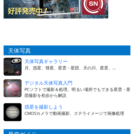
天体写真
天体写真ギャラリー
月、惑星、彗星、星雲・星団、天の川、星景、…
デジタル天体写真入門
PCソフトで撮影＆処理。明るい場所でもできる星雲・星
団撮影を初歩から解説
惑星を撮影しよう
CMOSカメラで動画撮影、ステライメージで画像処理