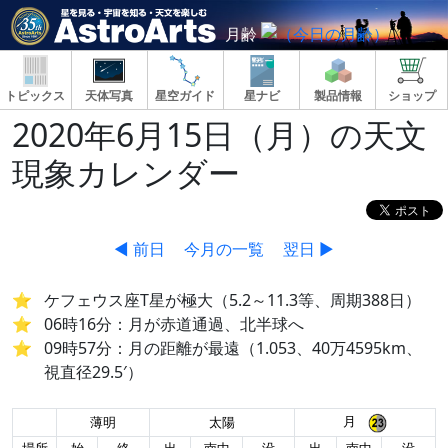
月齢
トピックス
天体写真
星空ガイド
星ナビ
製品情報
ショップ
2020年6月15日（月）の天文
現象カレンダー
◀ 前日
今月の一覧
翌日 ▶
ケフェウス座T星が極大（5.2～11.3等、周期388日）
06時16分：月が赤道通過、北半球へ
09時57分：月の距離が最遠（1.053、40万4595km、
視直径29.5′）
月
薄明
太陽