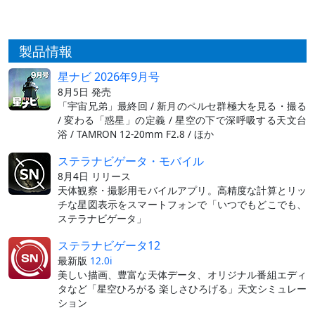
製品情報
星ナビ 2026年9月号
8月5日 発売
「宇宙兄弟」最終回 / 新月のペルセ群極大を見る・撮る
/ 変わる「惑星」の定義 / 星空の下で深呼吸する天文台
浴 / TAMRON 12-20mm F2.8 / ほか
ステラナビゲータ・モバイル
8月4日 リリース
天体観察・撮影用モバイルアプリ。高精度な計算とリッ
チな星図表示をスマートフォンで「いつでもどこでも、
ステラナビゲータ」
ステラナビゲータ12
最新版
12.0i
美しい描画、豊富な天体データ、オリジナル番組エディ
タなど「星空ひろがる 楽しさひろげる」天文シミュレー
ション