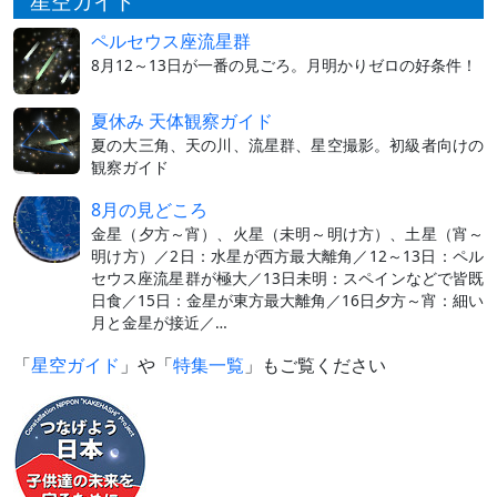
星空ガイド
ペルセウス座流星群
8月12～13日が一番の見ごろ。月明かりゼロの好条件！
夏休み 天体観察ガイド
夏の大三角、天の川、流星群、星空撮影。初級者向けの
観察ガイド
8月の見どころ
金星（夕方～宵）、火星（未明～明け方）、土星（宵～
明け方）／2日：水星が西方最大離角／12～13日：ペル
セウス座流星群が極大／13日未明：スペインなどで皆既
日食／15日：金星が東方最大離角／16日夕方～宵：細い
月と金星が接近／…
「
星空ガイド
」や「
特集一覧
」もご覧ください