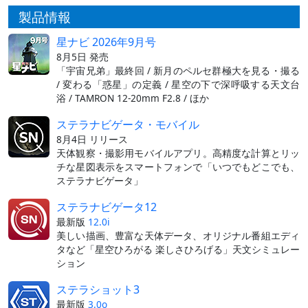
製品情報
星ナビ 2026年9月号
8月5日 発売
「宇宙兄弟」最終回 / 新月のペルセ群極大を見る・撮る
/ 変わる「惑星」の定義 / 星空の下で深呼吸する天文台
浴 / TAMRON 12-20mm F2.8 / ほか
ステラナビゲータ・モバイル
8月4日 リリース
天体観察・撮影用モバイルアプリ。高精度な計算とリッ
チな星図表示をスマートフォンで「いつでもどこでも、
ステラナビゲータ」
ステラナビゲータ12
最新版
12.0i
美しい描画、豊富な天体データ、オリジナル番組エディ
タなど「星空ひろがる 楽しさひろげる」天文シミュレー
ション
ステラショット3
最新版
3.0o