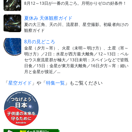
8月12～13日が一番の見ごろ。月明かりゼロの好条件！
夏休み 天体観察ガイド
夏の大三角、天の川、流星群、星空撮影。初級者向けの
観察ガイド
8月の見どころ
金星（夕方～宵）、火星（未明～明け方）、土星（宵～
明け方）／2日：水星が西方最大離角／12～13日：ペル
セウス座流星群が極大／13日未明：スペインなどで皆既
日食／15日：金星が東方最大離角／16日夕方～宵：細い
月と金星が接近／…
「
星空ガイド
」や「
特集一覧
」もご覧ください