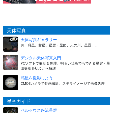
天体写真
天体写真ギャラリー
月、惑星、彗星、星雲・星団、天の川、星景、…
デジタル天体写真入門
PCソフトで撮影＆処理。明るい場所でもできる星雲・星
団撮影を初歩から解説
惑星を撮影しよう
CMOSカメラで動画撮影、ステライメージで画像処理
星空ガイド
ペルセウス座流星群