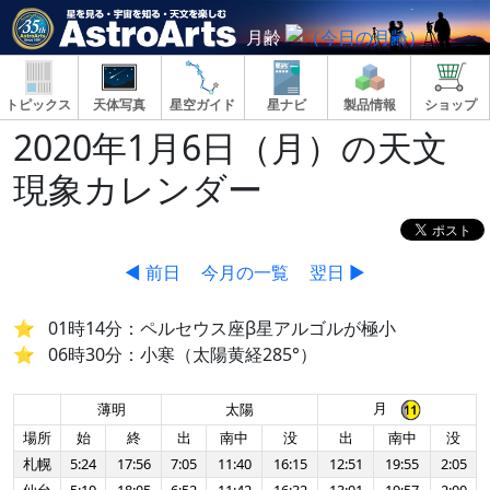
月齢
トピックス
天体写真
星空ガイド
星ナビ
製品情報
ショップ
2020年1月6日（月）の天文
現象カレンダー
◀ 前日
今月の一覧
翌日 ▶
01時14分：ペルセウス座β星アルゴルが極小
06時30分：小寒（太陽黄経285°）
月
薄明
太陽
場所
始
終
出
南中
没
出
南中
没
札幌
5:24
17:56
7:05
11:40
16:15
12:51
19:55
2:05