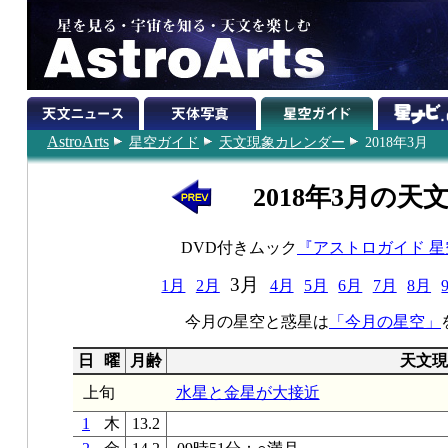
AstroArts
星空ガイド
天文現象カレンダー
2018年3月
2018年3月の天
DVD付きムック
『アストロガイド 
3月
1月
2月
4月
5月
6月
7月
8月
今月の星空と惑星は
「今月の星空」
日
曜
月齢
天文現
上旬
水星と金星が大接近
1
木
13.2