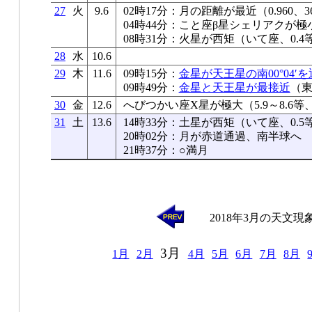
27
火
9.6
02時17分：月の距離が最近（0.960、36
04時44分：こと座β星シェリアクが極
08時31分：火星が西矩（いて座、0.4等
28
水
10.6
29
木
11.6
09時15分：
金星が天王星の南00°04′
09時49分：
金星と天王星が最接近
（東
30
金
12.6
へびつかい座X星が極大（5.9～8.6等
31
土
13.6
14時33分：土星が西矩（いて座、0.5等
20時02分：月が赤道通過、南半球へ
21時37分：○満月
2018年3月の天文現
3月
1月
2月
4月
5月
6月
7月
8月