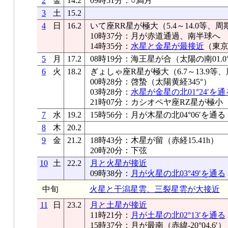
2
金
14.2
09時51分：○満月
3
土
15.2
4
日
16.2
いて座RR星が極大（5.4～14.0等、周
10時37分：月が赤道通過、南半球へ
14時35分：
水星と金星が最接近
（東京0
5
月
17.2
08時19分：海王星が合（太陽の南01.0°
6
火
18.2
ぎょしゃ座R星が極大（6.7～13.9等、
00時28分：啓蟄（太陽黄経345°）
03時28分：
水星が金星の北01°24′を通
21時07分：カシオペヤ座RZ星が極小
7
水
19.2
15時56分：月が木星の北04°06′を通る
8
木
20.2
9
金
21.2
18時43分：木星が留（赤経15.41h）
20時20分：下弦
10
土
22.2
月と火星が接近
09時38分：
月が火星の北03°49′を通る
中旬
火星と干潟星雲、三裂星雲が大接近
11
日
23.2
月と土星が接近
11時21分：
月が土星の北02°13′を通る
15時37分：月が最南（赤緯-20°04.6′）