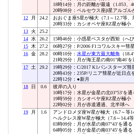
18時14分：月の距離が最遠（1.053、40
20時08分：ペルセウス座β星アルゴル
12
月
24.2
おおぐま座S星が極大（7.1～12.7等、
20時33分：カシオペヤ座RZ星が極小
13
火
25.2
14
水
26.2
15時46分：小惑星ベスタが西矩（へ
15
木
27.2
06時27分：P/2006 F1コワルスキ
16
金
28.2
00時10分：
水星が東方最大離角
（18.
21時29分：月が海王星の南01°南46′
17
土
29.2
19時29分：C/2017 K1パンスター
20時43分：235P/リニア彗星が近日点
22時12分：●新月
18
日
0.6
彼岸の入り
10時17分：水星が金星の北03°53′を通
19時59分：カシオペヤ座RZ星が極小
22時02分：月が赤道通過、北半球へ
19
月
1.6
アンドロメダ座W星が極大（6.7～等14
ヘルクレス座W星が極大（7.6～14.4
03時09分：月が水星の南07°43′を通る
04時05分：月が金星の南03°45′を通る