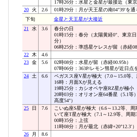
17時26分：水星と金星が最接近（東京03
20
火
2.6
01時29分：月が天王星の南04°39′を通
下旬
金星と天王星が大接近
21
水
3.6
春分の日
01時15分：春分（太陽黄経0°、東京日出
分）
06時25分：準惑星ケレスが留（赤経08.
22
木
4.6
23
金
5.6
02時08分：水星が留（赤経00.95h）
07時06分：363P/レモン彗星が近日点
24
土
6.6
ペガスス座V星が極大（7.0～15.0等、
16時：月面Xが見える
19時25分：カシオペヤ座RZ星が極小
20時03分：オリオン座64番星（5.
高度54°）
25
日
7.6
こいぬ座S星が極大（6.6～13.2等、周
いて座T星が極大（7.1～12.9等、周期
00時35分：上弦
11時08分：月が最北（赤緯+20°12.3′）
26
月
8.6