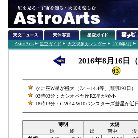
AstroArts
星空ガイド
天文現象カレンダー
2016年8月
2016年8月16日
かに座W星が極大（7.4～14.4等、周期393日）
03時03分：カシオペヤ座RZ星が極小
18時13分：C/2014 W10パンスターズ彗星が
薄明
太陽
始
終
出
南中
没