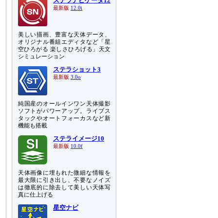
ステラナビゲータ12
最新版
12.0i
美しい描画、豊富な天体データ、
オリジナル番組エディタなど「星
空ひろがる 楽しさひろげる」天文
シミュレーション
ステラショット3
最新版
3.0o
純国産のオールインワン天体撮影
ソフトがパワーアップ。ライブス
タックやオートフォーカスなど新
機能も搭載
ステライメージ10
最新版
10.0f
天体画像に埋もれた微細な情報を
最大限に引き出し、不要なノイズ
は徹底的に除去して美しい天体写
真に仕上げる
星空ナビ