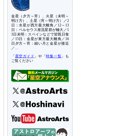
金星（夕方～宵）、火星（未明～
明け方）、土星（宵～明け方）／2
日：水星が西方最大離角／12～13
日：ペルセウス座流星群が極大／1
3日未明：スペインなどで皆既日食
／15日：金星が東方最大離角／16
日夕方～宵：細い月と金星が接近
／…
「
星空ガイド
」や「
特集一覧
」も
ご覧ください