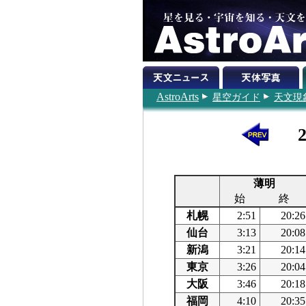
AstroArts
星空ガイド
天文現
薄明
始
終
札幌
2:51
20:26
仙台
3:13
20:08
新潟
3:21
20:14
東京
3:26
20:04
大阪
3:46
20:18
福岡
4:10
20:35