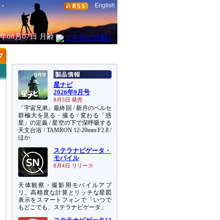
English
6年08月07日
月齢
星ナビ
2026年9月号
8月5日 発売
「宇宙兄弟」最終回 / 新月のペルセ
群極大を見る・撮る / 変わる「惑
星」の定義 / 星空の下で深呼吸する
天文台浴 / TAMRON 12-20mm F2.8 /
ほか
ステラナビゲータ・
モバイル
8月4日 リリース
天体観察・撮影用モバイルアプ
リ。高精度な計算とリッチな星図
表示をスマートフォンで「いつで
もどこでも、ステラナビゲータ」