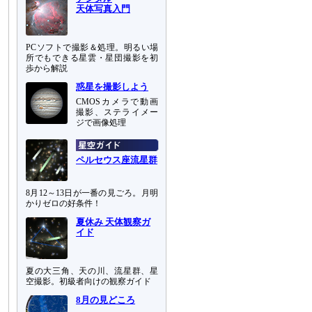
天体写真入門
PCソフトで撮影＆処理。明るい場
所でもできる星雲・星団撮影を初
歩から解説
惑星を撮影しよう
CMOSカメラで動画
撮影、ステライメー
ジで画像処理
ペルセウス座流星群
8月12～13日が一番の見ごろ。月明
かりゼロの好条件！
夏休み 天体観察ガ
イド
夏の大三角、天の川、流星群、星
空撮影。初級者向けの観察ガイド
8月の見どころ