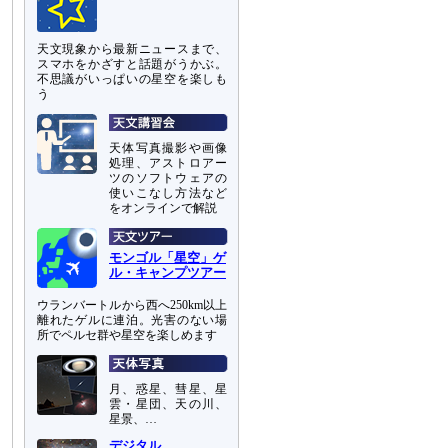
天文現象から最新ニュースまで、
スマホをかざすと話題がうかぶ。
不思議がいっぱいの星空を楽しも
う
天体写真撮影や画像
処理、アストロアー
ツのソフトウェアの
使いこなし方法など
をオンラインで解説
モンゴル「星空」ゲ
ル・キャンプツアー
ウランバートルから西へ250km以上
離れたゲルに連泊。光害のない場
所でペルセ群や星空を楽しめます
月、惑星、彗星、星
雲・星団、天の川、
星景、…
デジタル