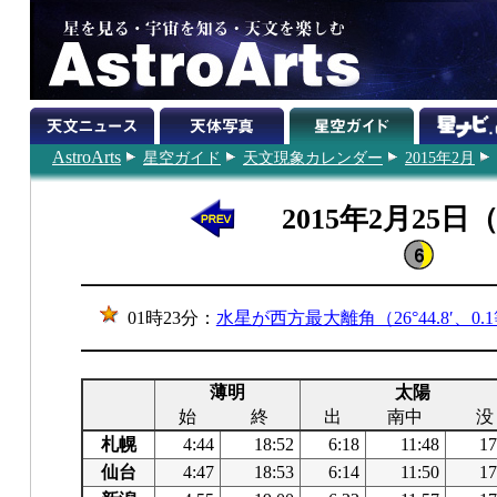
AstroArts
星空ガイド
天文現象カレンダー
2015年2月
2015年2月25日
01時23分：
水星が西方最大離角（26°44.8′、0.
薄明
太陽
始
終
出
南中
没
札幌
4:44
18:52
6:18
11:48
17
仙台
4:47
18:53
6:14
11:50
17