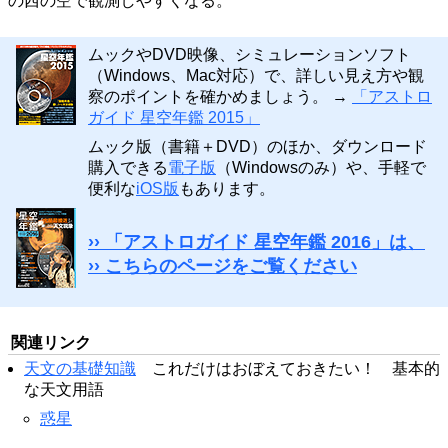
の西の空で観測しやすくなる。
ムックやDVD映像、シミュレーションソフト
（Windows、Mac対応）で、詳しい見え方や観
察のポイントを確かめましょう。 →
「アストロ
ガイド 星空年鑑 2015」
ムック版（書籍＋DVD）のほか、ダウンロード
購入できる
電子版
（Windowsのみ）や、手軽で
便利な
iOS版
もあります。
›› 「アストロガイド 星空年鑑 2016」は、
›› こちらのページをご覧ください
関連リンク
天文の基礎知識
これだけはおぼえておきたい！ 基本的
な天文用語
惑星