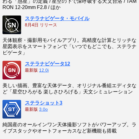
わる「惑星」の定義 / 星空の下で深呼吸する天文台浴 / TAM
RON 12-20mm F2.8 / ほか
ステラナビゲータ・モバイル
8月4日 リリース
天体観察・撮影用モバイルアプリ。高精度な計算とリッチな
星図表示をスマートフォンで「いつでもどこでも、ステラナ
ビゲータ」
ステラナビゲータ12
最新版
12.0i
美しい描画、豊富な天体データ、オリジナル番組エディタな
ど「星空ひろがる 楽しさひろげる」天文シミュレーション
ステラショット3
最新版
3.0o
純国産のオールインワン天体撮影ソフトがパワーアップ。ラ
イブスタックやオートフォーカスなど新機能も搭載