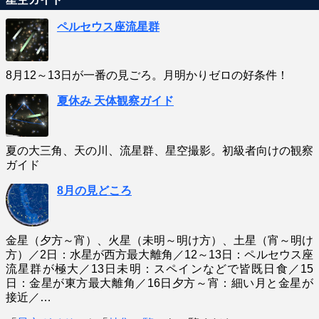
ペルセウス座流星群
8月12～13日が一番の見ごろ。月明かりゼロの好条件！
夏休み 天体観察ガイド
夏の大三角、天の川、流星群、星空撮影。初級者向けの観察
ガイド
8月の見どころ
金星（夕方～宵）、火星（未明～明け方）、土星（宵～明け
方）／2日：水星が西方最大離角／12～13日：ペルセウス座
流星群が極大／13日未明：スペインなどで皆既日食／15
日：金星が東方最大離角／16日夕方～宵：細い月と金星が
接近／…