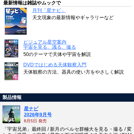
最新情報は雑誌やムックで
月刊「星ナビ」
天文現象の最新情報やギャラリーなど
ビジュアル星空案内
宇宙を見る、識る、撮る
50のテーマで天体や宇宙を解説
DVDではじめる天体観察入門
天体観察の方法、器具の使い方をやさしく解説
製品情報
星ナビ
2026年9月号
8月5日 発売
「宇宙兄弟」最終回 / 新月のペルセ群極大を見る・撮る / 変