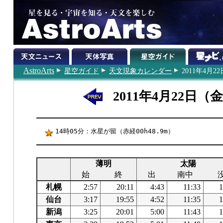
AstroArts
星空ガイド
天文現象カレンダー
2011年4月22
2011年4月22日（
14時05分：水星が留（赤経00h48.9m）
薄明
太陽
始
終
出
南中
札幌
2:57
20:11
4:43
11:33
1
仙台
3:17
19:55
4:52
11:35
1
新潟
3:25
20:01
5:00
11:43
1