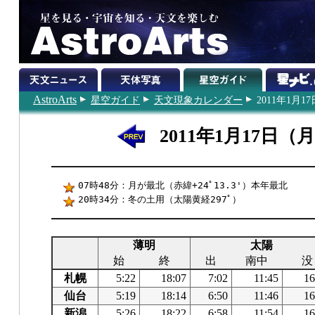
AstroArts
星空ガイド
天文現象カレンダー
2011年1月17
2011年1月17日（
07時48分：月が最北（赤緯+24ﾟ13.3'）本年最北
20時34分：冬の土用（太陽黄経297ﾟ）
薄明
太陽
始
終
出
南中
没
札幌
5:22
18:07
7:02
11:45
16
仙台
5:19
18:14
6:50
11:46
16
新潟
5:26
18:22
6:58
11:54
16