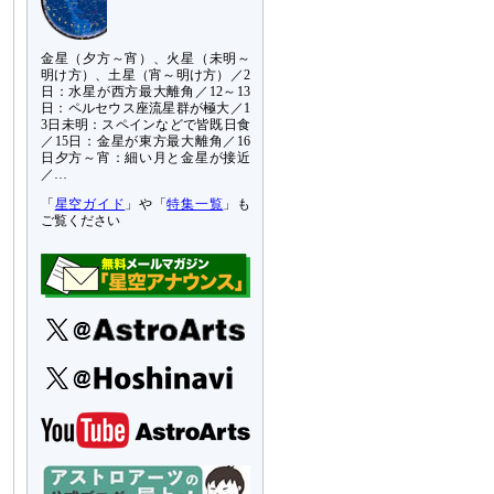
金星（夕方～宵）、火星（未明～
明け方）、土星（宵～明け方）／2
日：水星が西方最大離角／12～13
日：ペルセウス座流星群が極大／1
3日未明：スペインなどで皆既日食
／15日：金星が東方最大離角／16
日夕方～宵：細い月と金星が接近
／…
「
星空ガイド
」や「
特集一覧
」も
ご覧ください