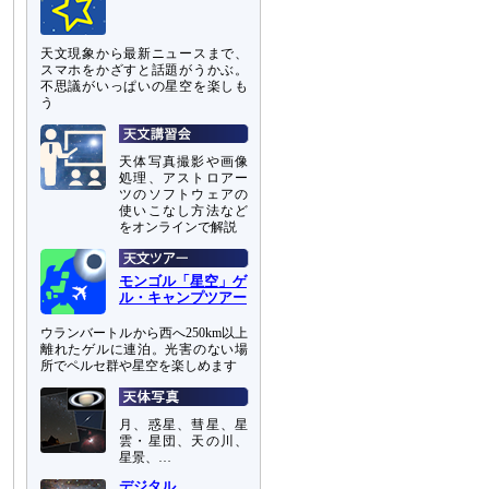
天文現象から最新ニュースまで、
スマホをかざすと話題がうかぶ。
不思議がいっぱいの星空を楽しも
う
天体写真撮影や画像
処理、アストロアー
ツのソフトウェアの
使いこなし方法など
をオンラインで解説
モンゴル「星空」ゲ
ル・キャンプツアー
ウランバートルから西へ250km以上
離れたゲルに連泊。光害のない場
所でペルセ群や星空を楽しめます
月、惑星、彗星、星
雲・星団、天の川、
星景、…
デジタル