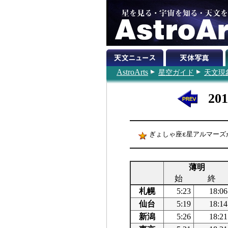
AstroArts
星空ガイド
天文現
20
ぎょしゃ座ε星アルマーズが
薄明
始
終
札幌
5:23
18:06
仙台
5:19
18:14
新潟
5:26
18:21