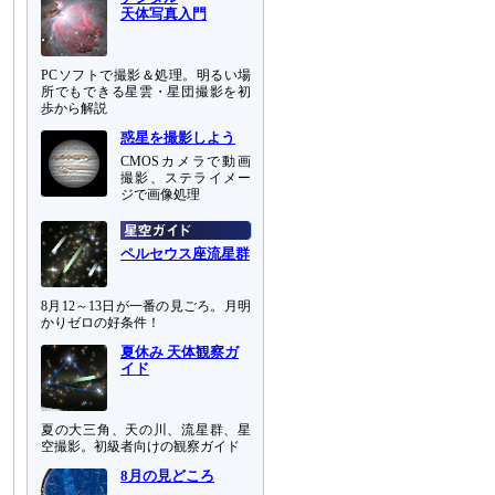
天体写真入門
PCソフトで撮影＆処理。明るい場
所でもできる星雲・星団撮影を初
歩から解説
惑星を撮影しよう
CMOSカメラで動画
撮影、ステライメー
ジで画像処理
ペルセウス座流星群
8月12～13日が一番の見ごろ。月明
かりゼロの好条件！
夏休み 天体観察ガ
イド
夏の大三角、天の川、流星群、星
空撮影。初級者向けの観察ガイド
8月の見どころ