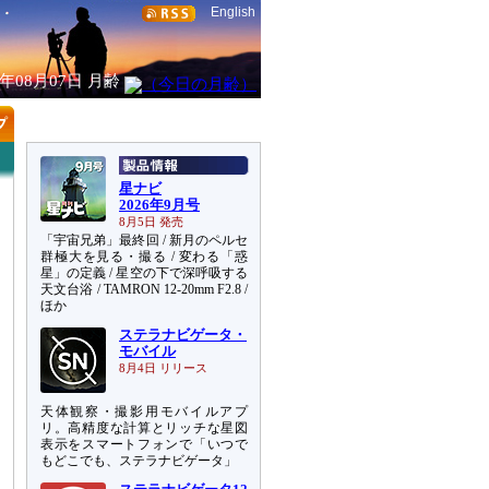
English
6年08月07日
月齢
星ナビ
2026年9月号
8月5日 発売
「宇宙兄弟」最終回 / 新月のペルセ
群極大を見る・撮る / 変わる「惑
星」の定義 / 星空の下で深呼吸する
天文台浴 / TAMRON 12-20mm F2.8 /
ほか
ステラナビゲータ・
モバイル
8月4日 リリース
天体観察・撮影用モバイルアプ
リ。高精度な計算とリッチな星図
表示をスマートフォンで「いつで
もどこでも、ステラナビゲータ」