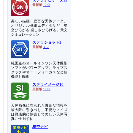
ステラナビゲータ12
最新版
12.0i
美しい描画、豊富な天体データ、
オリジナル番組エディタなど「星
空ひろがる 楽しさひろげる」天文
シミュレーション
ステラショット3
最新版
3.0o
純国産のオールインワン天体撮影
ソフトがパワーアップ。ライブス
タックやオートフォーカスなど新
機能も搭載
ステライメージ10
最新版
10.0f
天体画像に埋もれた微細な情報を
最大限に引き出し、不要なノイズ
は徹底的に除去して美しい天体写
真に仕上げる
星空ナビ