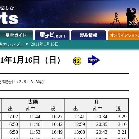
202
象カレンダー
2011年1月16日
11年1月16日（日）
減光中（2.9～3.8等）
太陽
月
出
南中
没
出
南中
没
7:02
11:44
16:27
12:41
20:34
3:29
6:50
11:46
16:42
12:59
20:35
3:16
6:58
11:53
16:49
13:08
20:43
3:21