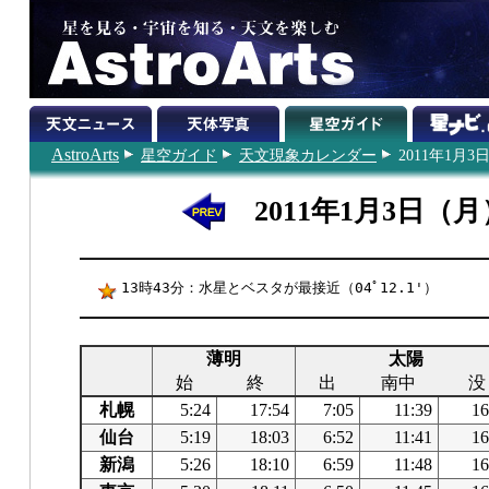
AstroArts
星空ガイド
天文現象カレンダー
2011年1月3
2011年1月3日（月
13時43分：水星とベスタが最接近（04ﾟ12.1'）
薄明
太陽
始
終
出
南中
没
札幌
5:24
17:54
7:05
11:39
16
仙台
5:19
18:03
6:52
11:41
16
新潟
5:26
18:10
6:59
11:48
16