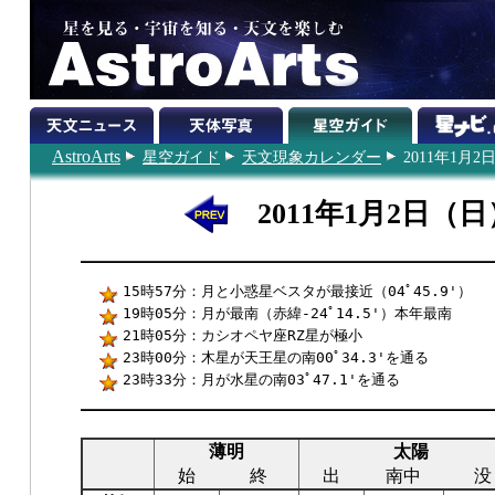
AstroArts
星空ガイド
天文現象カレンダー
2011年1月2
2011年1月2日（日
15時57分：月と小惑星ベスタが最接近（04ﾟ45.9'）
19時05分：月が最南（赤緯-24ﾟ14.5'）本年最南
21時05分：カシオペヤ座RZ星が極小
23時00分：木星が天王星の南00ﾟ34.3'を通る
23時33分：月が水星の南03ﾟ47.1'を通る
薄明
太陽
始
終
出
南中
没