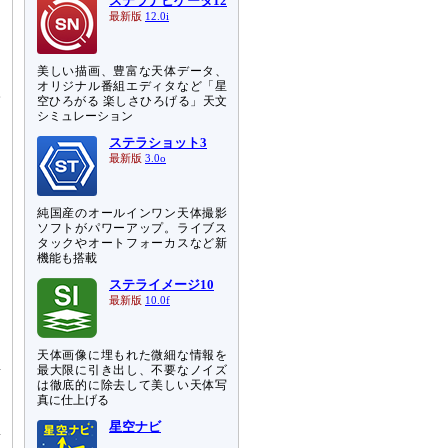
ステラナビゲータ12
る
最新版
12.0i
明
美しい描画、豊富な天体データ、
に
オリジナル番組エディタなど「星
子
空ひろがる 楽しさひろげる」天文
動
シミュレーション
ステラショット3
最新版
3.0o
純国産のオールインワン天体撮影
ソフトがパワーアップ。ライブス
タックやオートフォーカスなど新
機能も搭載
ステライメージ10
最新版
10.0f
天体画像に埋もれた微細な情報を
素
最大限に引き出し、不要なノイズ
は徹底的に除去して美しい天体写
真に仕上げる
に
星空ナビ
質