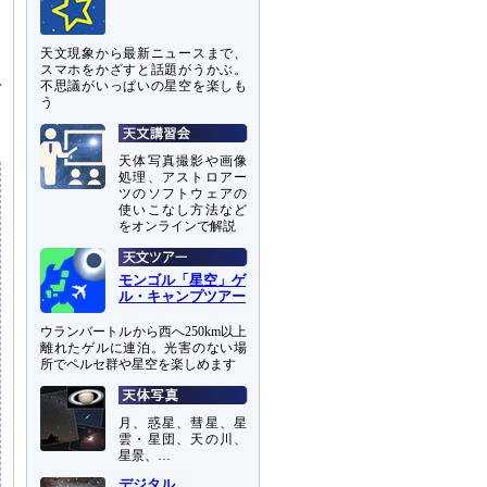
き
天文現象から最新ニュースまで、
ま
スマホをかざすと話題がうかぶ。
で
不思議がいっぱいの星空を楽しも
う
て
天体写真撮影や画像
処理、アストロアー
ツのソフトウェアの
使いこなし方法など
をオンラインで解説
モンゴル「星空」ゲ
ル・キャンプツアー
ウランバートルから西へ250km以上
離れたゲルに連泊。光害のない場
所でペルセ群や星空を楽しめます
月、惑星、彗星、星
雲・星団、天の川、
星景、…
デジタル