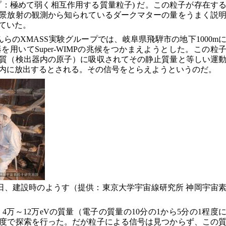
：極めて弱く相互作用する質量粒子) だ。この粒子が存在す
景放射の観測から知られているダークマターの量をうまく説
ていた。
んらのXMASS実験グループでは、岐阜県飛騨市の地下1000m
器を用いてSuper-WIMPの兆候をつかまえようとした。この粒
質（検出器内の原子）に吸収されてその静止質量と等しい運
内に放出するとされる。その信号をとらえようというのだ。
2月25日、建設時のようす（提供：東京大学宇宙線研究所 神岡宇宙
、4万～12万eVの質量（電子の質量の10分の1から5分の1程度
度で探索を行った。だが粒子による信号は見つからず、この