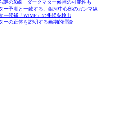
ら謎のX線 ダークマター候補の可能性も
ター予測と一致する、銀河中心部のガンマ線
ター候補「WIMP」の兆候を検出
ターの正体を説明する画期的理論