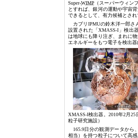
Super-
WIMP
（スーパーウィンプ
とすれば、銀河の運動や宇宙背
できるとして、有力候補とされ
カブリIPMUの鈴木洋一郎さ
設置された「XMASS-I」検出
は地球にも降り注ぎ、まれに物
エネルギーをもつ電子を検出器
XMASS-I検出器。2010年
粒子研究施設）
165.9日分の観測データから
相当）を持つ粒子について高感