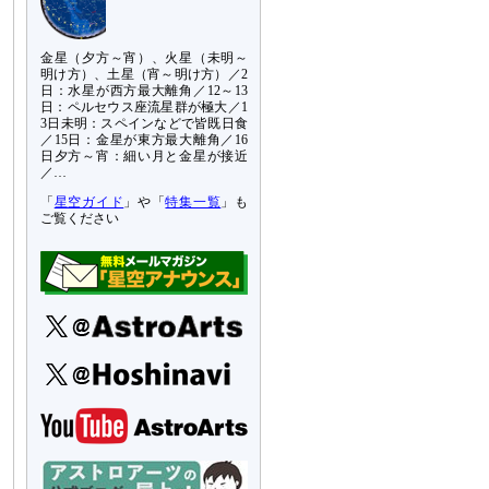
金星（夕方～宵）、火星（未明～
明け方）、土星（宵～明け方）／2
日：水星が西方最大離角／12～13
日：ペルセウス座流星群が極大／1
3日未明：スペインなどで皆既日食
／15日：金星が東方最大離角／16
日夕方～宵：細い月と金星が接近
／…
「
星空ガイド
」や「
特集一覧
」も
ご覧ください