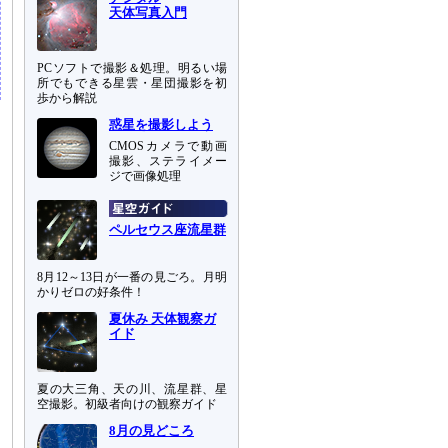
天体写真入門
PCソフトで撮影＆処理。明るい場
所でもできる星雲・星団撮影を初
歩から解説
惑星を撮影しよう
CMOSカメラで動画
撮影、ステライメー
ジで画像処理
ペルセウス座流星群
8月12～13日が一番の見ごろ。月明
かりゼロの好条件！
夏休み 天体観察ガ
イド
夏の大三角、天の川、流星群、星
空撮影。初級者向けの観察ガイド
8月の見どころ