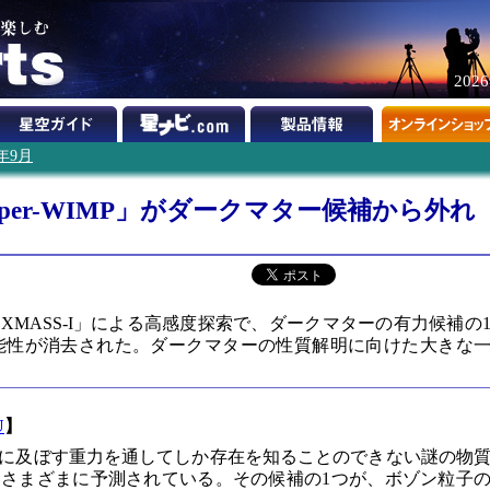
202
4年9月
uper-WIMP」がダークマター候補から外れ
MASS-I」による高感度探索で、ダークマターの有力候補の
」の可能性が消去された。ダークマターの性質解明に向けた大きな
U
】
に及ぼす重力を通してしか存在を知ることのできない謎の物
さまざまに予測されている。その候補の1つが、ボゾン粒子