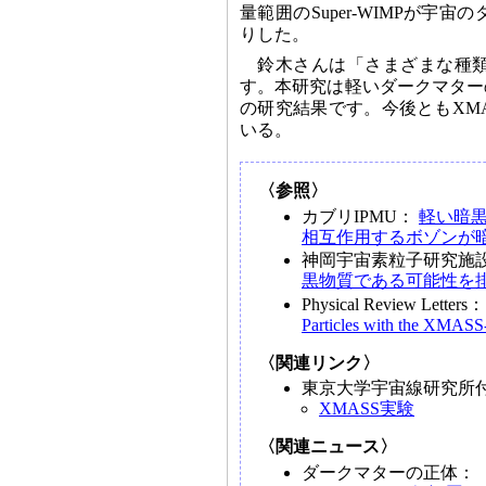
量範囲のSuper-WIMPが
りした。
鈴木さんは「さまざまな種
す。本研究は軽いダークマター
の研究結果です。今後ともXM
いる。
〈参照〉
カブリIPMU：
軽い暗黒
相互作用するボゾンが
神岡宇宙素粒子研究施
黒物質である可能性を
Physical Review Letters
Particles with the XMASS-
〈関連リンク〉
東京大学宇宙線研究所
XMASS実験
〈関連ニュース〉
ダークマターの正体：