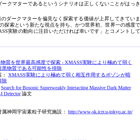
宇宙のダークマターであるというシナリオは正しくないことがはっ
類のダークマターを偏見なく探索する価値が上昇してきてい
の探索という新たな視点を持ち、かつ世界初、世界一の感度
ASS実験の動向に注目いただければ幸いです」とコメントし
物質を世界最高感度で探索 - XMASS実験により極めて弱く
暗黒物質である可能性を排除
設：
XMASS実験により極めて弱く相互作用するボゾンが暗
排除
：
Search for Bosonic Superweakly Interacting Massive Dark Matter
I Detector
論文
付属神岡宇宙素粒子研究施設：
http://www-sk.icrr.u-tokyo.ac.jp/