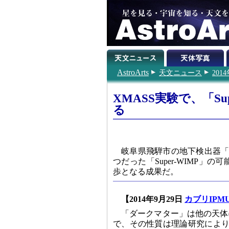
AstroArts
天文ニュース
201
XMASS実験で、「S
る
岐阜県飛騨市の地下検出器「X
つだった「Super-WIMP
歩となる成果だ。
【2014年9月29日
カブリIPM
「ダークマター」は他の天体
で、その性質は理論研究により