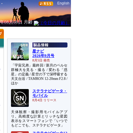
English
6年08月08日
月齢
星ナビ
2026年9月号
8月5日 発売
「宇宙兄弟」最終回 / 新月のペルセ
群極大を見る・撮る / 変わる「惑
星」の定義 / 星空の下で深呼吸する
天文台浴 / TAMRON 12-20mm F2.8 /
ほか
1
ステラナビゲータ・
一
モバイル
8月4日 リリース
天体観察・撮影用モバイルアプ
リ。高精度な計算とリッチな星図
表示をスマートフォンで「いつで
質
もどこでも、ステラナビゲータ」
の