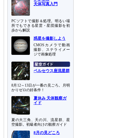
天体写真入門
PCソフトで撮影＆処理。明るい場
所でもできる星雲・星団撮影を初
歩から解説
惑星を撮影しよう
CMOSカメラで動画
撮影、ステライメー
ジで画像処理
ペルセウス座流星群
8月12～13日が一番の見ごろ。月明
かりゼロの好条件！
夏休み 天体観察ガ
イド
夏の大三角、天の川、流星群、星
空撮影。初級者向けの観察ガイド
8月の見どころ