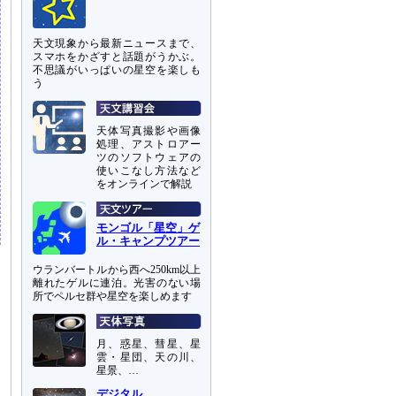
天文現象から最新ニュースまで、
スマホをかざすと話題がうかぶ。
不思議がいっぱいの星空を楽しも
う
天体写真撮影や画像
処理、アストロアー
ツのソフトウェアの
使いこなし方法など
をオンラインで解説
モンゴル「星空」ゲ
ル・キャンプツアー
ウランバートルから西へ250km以上
離れたゲルに連泊。光害のない場
所でペルセ群や星空を楽しめます
月、惑星、彗星、星
雲・星団、天の川、
星景、…
デジタル