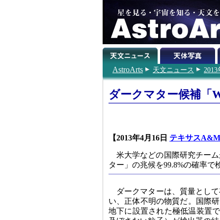
AstroArts
天文ニュース
201
ダークマター候補「W
【2013年4月16日
テキサスA&
米大学などの国際研究チーム
ター」の兆候を99.8%の確率
ダークマターは、質量として
い、正体不明の物質だ。国際研
地下に設置された極低温装置