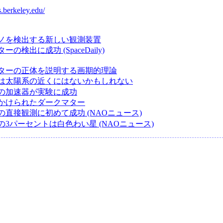
s.berkeley.edu/
ノを検出する新しい観測装置
の検出に成功 (SpaceDaily)
ターの正体を説明する画期的理論
は太陽系の近くにはないかもしれない
の加速器が実験に成功
かけられたダークマター
の直接観測に初めて成功 (NAOニュース)
の3パーセントは白色わい星 (NAOニュース)