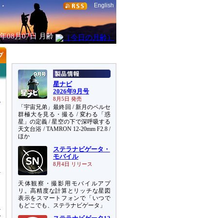
English
6年08月07日
月齢
星ナビ
2026年9月号
8月5日 発売
「宇宙兄弟」最終回 / 新月のペルセ
群極大を見る・撮る / 変わる「惑
星」の定義 / 星空の下で深呼吸する
天文台浴 / TAMRON 12-20mm F2.8 /
ほか
ステラナビゲータ・
マ
モバイル
8月4日 リリース
天体観察・撮影用モバイルアプ
な
リ。高精度な計算とリッチな星図
表示をスマートフォンで「いつで
、
もどこでも、ステラナビゲータ」
か