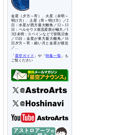
金星（夕方～宵）、火星（未明～
明け方）、土星（宵～明け方）／2
日：水星が西方最大離角／12～13
日：ペルセウス座流星群が極大／1
3日未明：スペインなどで皆既日食
／15日：金星が東方最大離角／16
日夕方～宵：細い月と金星が接近
／…
「
星空ガイド
」や「
特集一覧
」も
ご覧ください