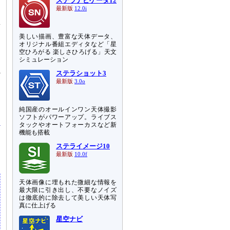
ば
ステラナビゲータ12
最新版
12.0i
量
美しい描画、豊富な天体データ、
つ
オリジナル番組エディタなど「星
空ひろがる 楽しさひろげる」天文
シミュレーション
イ
の
ステラショット3
最新版
3.0o
な
ら
純国産のオールインワン天体撮影
ソフトがパワーアップ。ライブス
タックやオートフォーカスなど新
機能も搭載
ステライメージ10
最新版
10.0f
天体画像に埋もれた微細な情報を
最大限に引き出し、不要なノイズ
は徹底的に除去して美しい天体写
真に仕上げる
星空ナビ