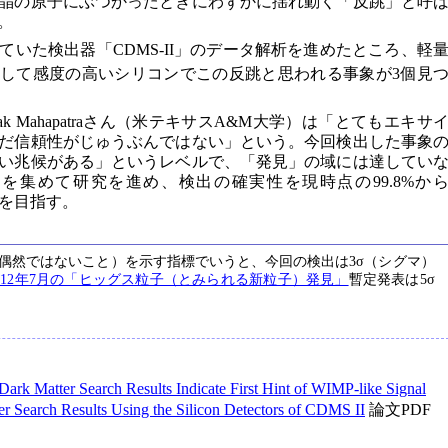
晶の原子にぶつかったときにわずかに揺れ動く「反跳」と呼
。
いた検出器「CDMS-II」のデータ解析を進めたところ、軽
対して感度の高いシリコンでこの反跳と思われる事象が3個見
k Mahapatraさん（米テキサスA&M大学）は「とてもエキサ
だ信頼性がじゅうぶんではない」という。今回検出した事象
い兆候がある」というレベルで、「発見」の域には達してい
を集めて研究を進め、検出の確実性を現時点の99.8%か
とを目指す。
偶然ではないこと）を示す指標でいうと、今回の検出は3σ（シグマ）
012年7月の「ヒッグス粒子（とみられる新粒子）発見」
暫定発表は5σ
Dark Matter Search Results Indicate First Hint of WIMP-like Signal
r Search Results Using the Silicon Detectors of CDMS II
論文PDF