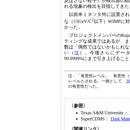
及ぼさない粒子）が検出器の結
れる現象の検出を目指してきた
以前米ミネソタ州に設置されて
2
な（15GeV/C
以下）WIMPに
かった。
プロジェクトメンバーのRupa
ティングな成果ではあるが、ま
数は「偶然ではないかもしれな
い（
注
）。今後さらにデータ
99.9999%にまで引き上げるこ
注：「有意性レベル」 有意性（
レベルとされる。一例として、
2
の有意性だった。
〈参照〉
Texas A&M University：
SuperCDMS：
Dark Matte
〈関連リンク〉