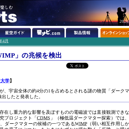
202
3年4月
IMP」の兆候を検出
M大学
】
が、宇宙全体の約4分の1を占めるとされる謎の物質「ダーク
で検出したと発表した。
存在し重力的な影響を及ぼすものの電磁波では直接観測でき
究プロジェクト「
CDMS
」（極低温ダークマター探索）では
で、ダークマターの候補の一つである
WIMP
（弱い相互作用し