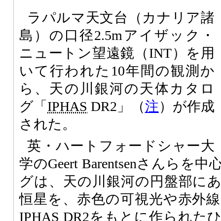
ラパルマ天文台（カナリア諸
島）の口径2.5mアイザック・
ニュートン望遠鏡（INT）を用
いて行われた10年間の観測か
ら、天の川銀河の天体カタロ
グ「
IPHAS
DR2」（
注
）が作成
された。
英・ハートフォードシャー大
学のGeert Barentsenさん
グは、天の川銀河の円盤部にあ
恒星を、赤色の可視光や赤外
IPHAS DR2をもとに作られ