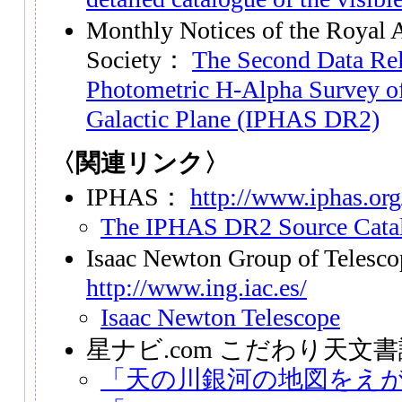
Monthly Notices of the Royal 
Society：
The Second Data Rel
Photometric H-Alpha Survey of
Galactic Plane (IPHAS DR2)
〈関連リンク〉
IPHAS：
http://www.iphas.org
The IPHAS DR2 Source Cata
Isaac Newton Group of Telesc
http://www.ing.iac.es/
Isaac Newton Telescope
星ナビ.com こだわり天文
「天の川銀河の地図をえ