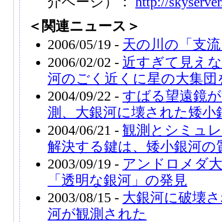
介ページ）：
http://skyserver
＜関連ニュース＞
2006/05/19 -
天の川の「支流
2006/02/02 -
近すぎて見えな
河のごく近くに星の大集団
2004/09/22 -
すばる望遠鏡が
測、大銀河に壊された矮小
2004/06/21 -
観測とシミュレ
解決する鍵は、矮小銀河の
2003/09/19 -
アンドロメダ大
「透明な銀河」の発見
2003/08/15 -
大銀河に破壊さ
河が観測された