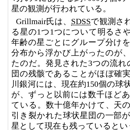
星の観測が行われている。
Grillmair氏は、
SDSS
で観測さ
る星の1つ1つについて明るさ
年齢の星ごとにグループ分け
分布から浮かび上がったのが
たのだ。発見された3つの流れ
団の残骸であることがほぼ確
川銀河には、現在約150個の球
が、ずっと以前には数千ほど
ている。数十億年かけて、天
引き裂かれた球状星団の一部
星として現在も残っているとい