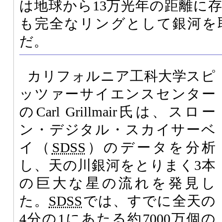
は地球から13万光年の距離に
も完全なリングとして銀河を
だ。
カリフォルニア工科大学スピ
ッツァーサイエンスセンター
のCarl Grillmair氏は、スロー
ン・デジタル・スカイサーベ
イ（
SDSS
）のデータを分析
し、天の川銀河をとりまく3本
の巨大な星の流れを発見し
た。
SDSS
では、すでに全天の
4分の1にあたる約7000万個の