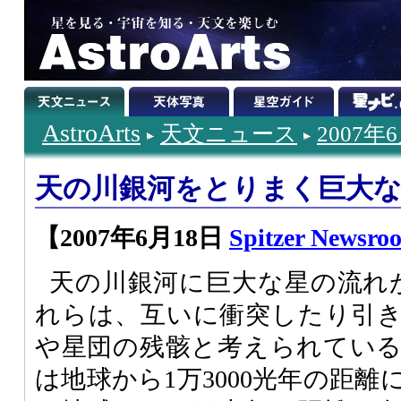
AstroArts
天文ニュース
2007年
天の川銀河をとりまく巨大な
【2007年6月18日
Spitzer Newsro
天の川銀河に巨大な星の流れ
れらは、互いに衝突したり引
や星団の残骸と考えられてい
は地球から1万3000光年の距