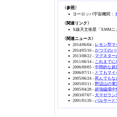
〈参照〉
ヨーロッパ宇宙機関：
〈関連リンク〉
X線天文衛星「XMM
〈関連ニュース〉
2014/06/04 -
レモン型マ
2014/05/16 -
かつてのパ
2013/08/22 -
マグネター
2011/06/14 -
これまでに
2006/09/05 -
中間的な超
2006/07/11 -
とてもマイ
2005/06/24 -
死んでもな
2005/05/11 -
野辺山の電
2005/04/28 -
超強磁場中
2003/07/07 -
大マゼラン
2001/01/26 -
パルサーと