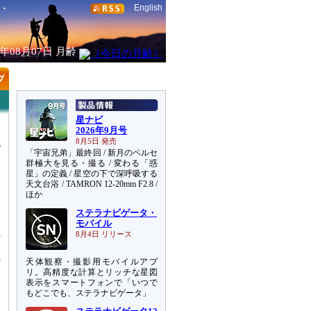
English
6年08月07日
月齢
星ナビ
2026年9月号
8月5日 発売
「宇宙兄弟」最終回 / 新月のペルセ
群極大を見る・撮る / 変わる「惑
星」の定義 / 星空の下で深呼吸する
天文台浴 / TAMRON 12-20mm F2.8 /
ほか
ステラナビゲータ・
な
モバイル
れ
8月4日 リリース
天体観察・撮影用モバイルアプ
リ。高精度な計算とリッチな星図
表示をスマートフォンで「いつで
もどこでも、ステラナビゲータ」