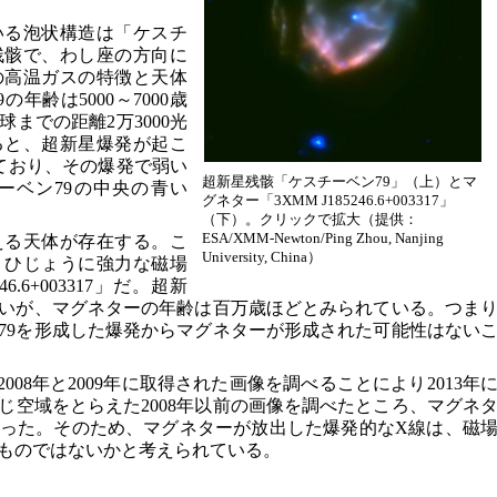
いる泡状構造は「ケスチ
残骸で、わし座の方向に
の高温ガスの特徴と天体
年齢は5000～7000歳
までの距離2万3000光
ると、超新星爆発が起こ
ており、その爆発で弱い
超新星残骸「ケスチーベン79」（上）とマ
ーベン79の中央の青い
グネター「3XMM J185246.6+003317」
（下）。クリックで拡大（提供：
ESA/XMM-Newton/Ping Zhou, Nanjing
える天体が存在する。こ
University, China）
、ひじょうに強力な磁場
6.6+003317」だ。超新
いが、マグネターの年齢は百万歳ほどとみられている。つま
79を形成した爆発からマグネターが形成された可能性はない
317は、2008年と2009年に取得された画像を調べることにより2013年
じ空域をとらえた2008年以前の画像を調べたところ、マグネ
った。そのため、マグネターが放出した爆発的なX線は、磁
ものではないかと考えられている。