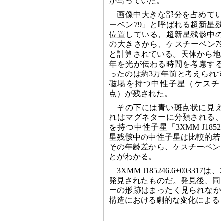
が写っていた。
画像中大きな部分を占めて
ーベン79」と呼ばれる超新星
位置している。超新星残骸中
の大きさから、ケスチーベン79の
と計算されている。天体から地球
年を光が伝わる時間を考慮す
ったのは約3万年前と考えられ
磁場を持つ中性子星（ケスチ
点）が残された。
その下には青い斑点状に見
れはマグネターに分類される
を持つ中性子星「3XMM J18524
星残骸中の中性子星は比較的若
その年齢差から、ケスチーベン
とがわかる。
3XMM J185246.6+003
発見されたものだ。発見後、同
ーの形跡はまったく見られなか
構造における劇的な変化による