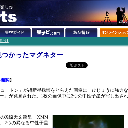
202
4年9月
見つかったマグネター
宙機関
】
ニュートン」が超新星残骸をとらえた画像に、ひじょうに強力
ー」が発見された。1枚の画像中に2つの中性子星が写し出さ
のX線天文衛星「XMM
、2つの異なる中性子星