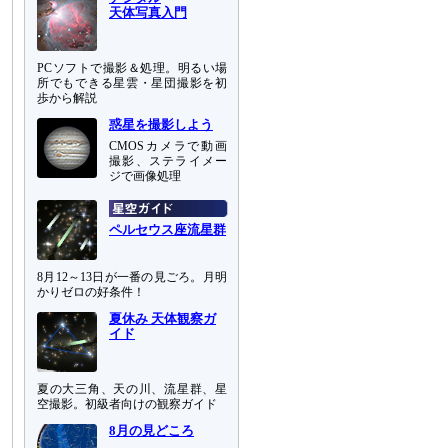
天体写真入門
PCソフトで撮影＆処理。明るい場
所でもできる星雲・星団撮影を初
歩から解説
惑星を撮影しよう
CMOSカメラで動画
撮影、ステライメー
ジで画像処理
ペルセウス座流星群
8月12～13日が一番の見ごろ。月明
かりゼロの好条件！
夏休み 天体観察ガ
イド
夏の大三角、天の川、流星群、星
空撮影。初級者向けの観察ガイド
8月の見どころ