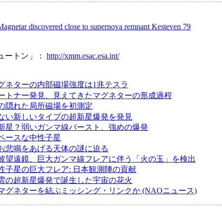
Magnetar discovered close to supernova remnant Kesteven 79
ニュートン」：
http://xmm.esac.esa.int/
グネターの内部磁場強度は1兆テスラ
ートナー発見、見えてきたマグネターの形成過程
の隠れた局所磁場を初測定
ない新しいタイプの超新星爆発を発見
新星？弱いガンマ線バースト、強めの爆発
ペースな中性子星
お悲鳴をあげる天体の謎に迫る
波望遠鏡、巨大ガンマ線フレアに伴う「火の玉」を検出
性子星の巨大フレア: 日本観測陣の貢献
雲の超新星爆発で誕生した宇宙の花火
マグネターを結ぶミッシング・リンクか (NAOニュース)