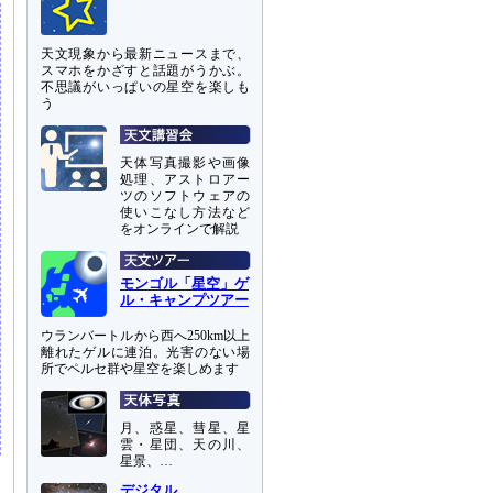
天文現象から最新ニュースまで、
スマホをかざすと話題がうかぶ。
不思議がいっぱいの星空を楽しも
う
天体写真撮影や画像
処理、アストロアー
ツのソフトウェアの
使いこなし方法など
をオンラインで解説
モンゴル「星空」ゲ
ル・キャンプツアー
ウランバートルから西へ250km以上
離れたゲルに連泊。光害のない場
所でペルセ群や星空を楽しめます
月、惑星、彗星、星
雲・星団、天の川、
星景、…
デジタル