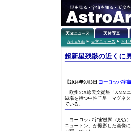
AstroArts
天文ニュース
201
超新星残骸の近くに
【2014年9月3日
ヨーロッパ宇
欧州のX線天文衛星「XMM
磁場を持つ中性子星「マグネタ
ている。
ヨーロッパ宇宙機関（
ESA
）
ニュートン」が撮影した画像に