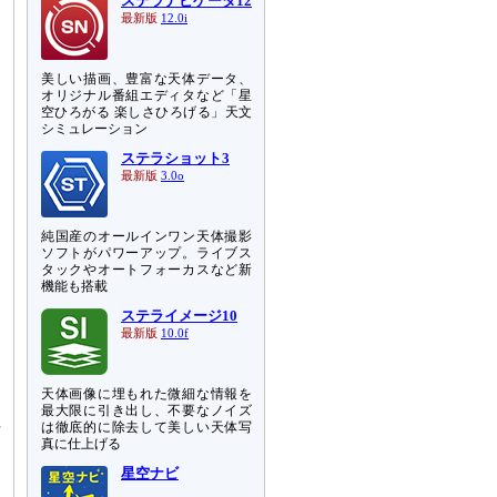
ステラナビゲータ12
最新版
12.0i
美しい描画、豊富な天体データ、
オリジナル番組エディタなど「星
空ひろがる 楽しさひろげる」天文
シミュレーション
ステラショット3
最新版
3.0o
純国産のオールインワン天体撮影
ソフトがパワーアップ。ライブス
タックやオートフォーカスなど新
機能も搭載
り
ステライメージ10
こ
最新版
10.0f
に
天体画像に埋もれた微細な情報を
タ
最大限に引き出し、不要なノイズ
場
は徹底的に除去して美しい天体写
真に仕上げる
星空ナビ