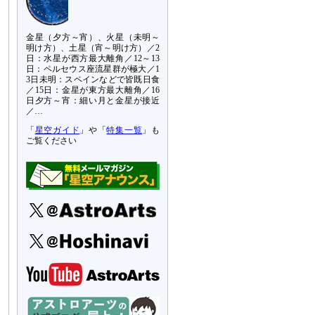
金星（夕方～宵）、火星（未明～
明け方）、土星（宵～明け方）／2
日：水星が西方最大離角／12～13
日：ペルセウス座流星群が極大／1
3日未明：スペインなどで皆既日食
／15日：金星が東方最大離角／16
日夕方～宵：細い月と金星が接近
／…
「
星空ガイド
」や「
特集一覧
」も
ご覧ください