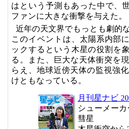
はという予測もあった中で、
ファンに大きな衝撃を与えた。
近年の天文界でもっとも劇的
このイベントは、太陽系内部
ックするという木星の役割を
る。また、巨大な天体衝突を
らえ、地球近傍天体の監視強
けともなっている。
月刊星ナビ 20
シューメーカ
彗星
木星衝突から2