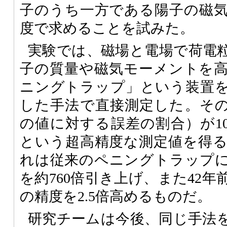
子のうち一方である陽子の磁
度で求めることを試みた。
実験では、磁場と電場で荷電
子の質量や磁気モーメントを
ニングトラップ」という装置
した手法で直接測定した。そ
の値に対する誤差の割合）が10億分
という超高精度な測定値を得
れは従来のペニングトラップ
を約760倍引き上げ、また42
の精度を2.5倍高めるものだ。
研究チームは今後、同じ手法