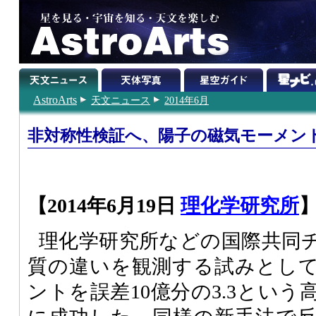
AstroArts
天文ニュース
2014年6月
非対称性検証へ、陽子の磁気モーメン
【2014年6月19日
理化学研究所
理化学研究所などの国際共同
質の違いを観測する試みとし
ントを誤差10億分の3.3とい