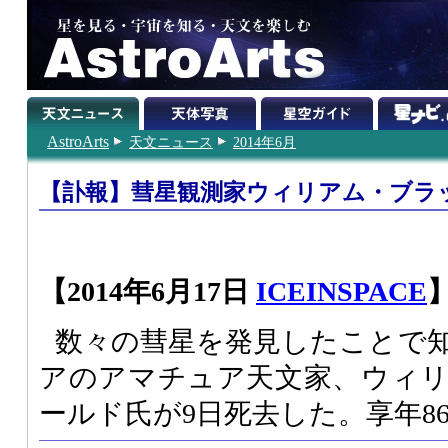
AstroArts
天文ニュース
2014年6月
【訃報】彗星観測家ウィリアム・ブラ
【2014年6月17日
ICEINSPACE
数々の彗星を発見したことで
アのアマチュア天文家、ウィ
ールド氏が9日死去した。享年8