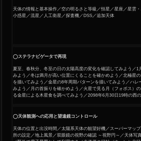
天体の情報と基本操作／空の明るさと等級／恒星／星座／星雲・
小惑星／流星／人工衛星／探査機／DSS／追加天体
◯ステラナビゲータで再現
夏至、春秋分、冬至の日の太陽高度の変化を確認してみよう／1月
みよう／冬は満月が高い位置にくることを確かめよう／北極星の
を描いてみよう／金星の8年周期パターンを描いてみよう／ハレ
みよう／月の首振りを確かめよう／火星で見る月（フォボス）の出は
る金星による木星食を調べてみよう／2098年6月30日19時の西
◯天体観測への応用と望遠鏡コントロール
天体の位置と出没時間／太陽系天体の観望好機／スーパーマップ
所の設定／地上風景／双眼鏡の視野の確認 ～視野円～／天体写