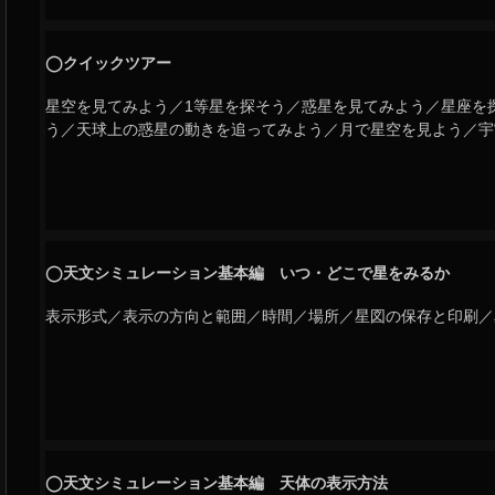
◯クイックツアー
星空を見てみよう／1等星を探そう／惑星を見てみよう／星座を
う／天球上の惑星の動きを追ってみよう／月で星空を見よう／宇
◯天文シミュレーション基本編 いつ・どこで星をみるか
表示形式／表示の方向と範囲／時間／場所／星図の保存と印刷／
◯天文シミュレーション基本編 天体の表示方法