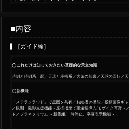
■内容
［ガイド編］
◯これだけは知っておきたい基礎的な天文知識
時刻と時刻系、暦／天球と座標系／大気の影響／天球の回転／天
◯新機能
「ステラクラウド」で星図を共有／お絵描き機能／投稿画像ギャ
／観測・撮影支援機能～座標指定で望遠鏡導入/モザイク写野～
ド／プラネタリウム ～新番組/一時停止、字幕表示機能～