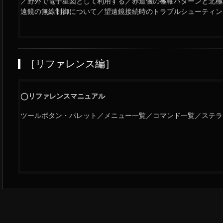
／野外で電子星図として利用する／赤道儀の極軸パターンと北極
遠鏡の無線制御について／望遠鏡接続時のトラブルシューティン
［リファレンス編］
◯リファレンスマニュアル
ツールボタン・パレット／メニュー一覧／コマンド一覧／ステラ