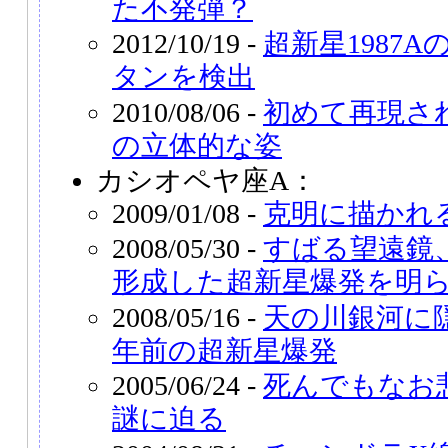
た不発弾？
2012/10/19 -
超新星1987
タンを検出
2010/08/06 -
初めて再現され
の立体的な姿
カシオペヤ座A：
2009/01/08 -
克明に描かれ
2008/05/30 -
すばる望遠鏡
形成した超新星爆発を明
2008/05/16 -
天の川銀河に隠
年前の超新星爆発
2005/06/24 -
死んでもなお
謎に迫る