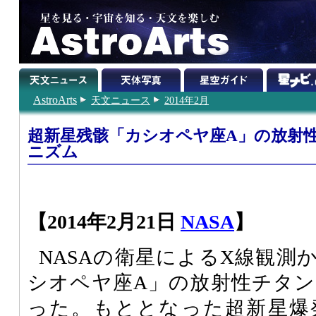
AstroArts
天文ニュース
2014年2月
超新星残骸「カシオペヤ座A」の放射
ニズム
【2014年2月21日
NASA
】
NASAの衛星によるX線観測
シオペヤ座A」の放射性チタ
った。もととなった超新星爆