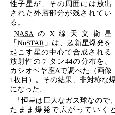
性子星が、その周囲には放出
された外層部分が残されてい
る。
NASA
のX線天文衛星
「
NuSTAR
」は、超新星爆発を
起こす星の中心で合成される
放射性のチタン44の分布を、
カシオペヤ座Aで調べた（画像
1枚目）。その結果、非対称な
になった。
「恒星は巨大なガス球なので
たまま爆発で広がっていく