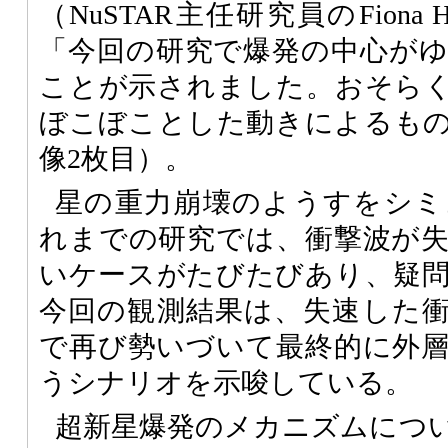
（NuSTAR主任研究員のFiona 
「今回の研究で爆発の中心が
ことが示されました。おそら
ぼこぼことした動きによるも
像2枚目）。
星の重力崩壊のようすをシミ
れまでの研究では、衝撃波が
いケースがたびたびあり、疑
今回の観測結果は、失速した
で再び勢いづいて最終的に外
うシナリオを示唆している。
超新星爆発のメカニズムにつ