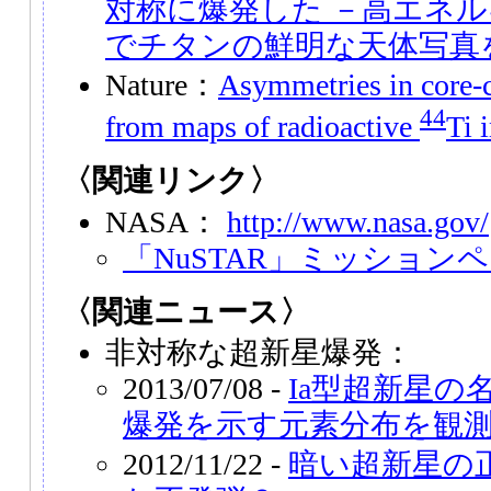
対称に爆発した －高エネ
でチタンの鮮明な天体写真
Nature：
Asymmetries in core-
44
from maps of radioactive
Ti 
〈関連リンク〉
NASA：
http://www.nasa.gov/
「NuSTAR」ミッション
〈関連ニュース〉
非対称な超新星爆発：
2013/07/08 -
Ia型超新星の
爆発を示す元素分布を観
2012/11/22 -
暗い超新星の