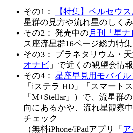
その1：
【特集】ペルセウス
星群の見方や流れ星のしく
その2： 発売中の
月刊「星ナ
ス座流星群16ページ総力特
その3： プラネタリウム・
オナビ
」で近くの観望会情
その4：
星座早見用モバイル
「iステラ HD」「スマート
「M+Stellar」）で、流
向にあるかや、流れ星観察
チェック
（無料iPhone/iPadアプリ「
ア