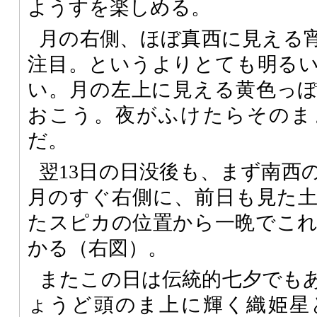
ようすを楽しめる。
月の右側、ほぼ真西に見える
注目。というよりとても明る
い。月の左上に見える黄色っ
おこう。夜がふけたらそのま
だ。
翌13日の日没後も、まず南西
月のすぐ右側に、前日も見た
たスピカの位置から一晩でこ
かる（右図）。
またこの日は伝統的七夕でもあ
ょうど頭のま上に輝く織姫星