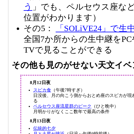
う
」でも、ペルセウス座な
位置がわかります）
その5：
「SOLiVE24」で
全国7か所からの生中継をP
TVで見ることができる
その他も見のがせない天文イベ
8月12日夜
スピカ食
（午後7時すぎ）
日没後、月の向こう側からおとめ座のスピカが現
る
ペルセウス座流星群のピーク
（ひと晩中）
月明かりがなくここ数年で最高の条件
8月13日夜
伝統的七夕
月と土星が接近
（日没～午後9時前後）