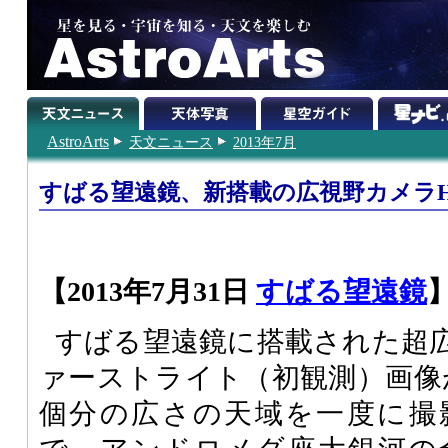
AstroArts
天文ニュース
2013年7月
すばる望遠鏡、新搭載の広視野カメラ
【2013年7月31日
すばる望遠鏡
すばる望遠鏡に搭載された超広
ァーストライト（初観測）画像
個分の広さの天域を一度に撮