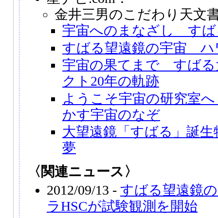
金井三男のこだわり天文
宇宙へのまなざし すば
すばる望遠鏡の宇宙 ハ
宇宙の果てまで すばる
クト20年の軌跡
ようこそ宇宙の研究室へ
かす宇宙のなぞ
大望遠鏡「すばる」誕生
夢
〈関連ニュース〉
2012/09/13 -
すばる望遠鏡の
ラHSCが試験観測を開始